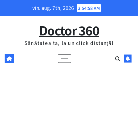
Skip
vin. aug. 7th, 2026
3:54:58 AM
to
content
Doctor 360
Sănătatea ta, la un click distanță!