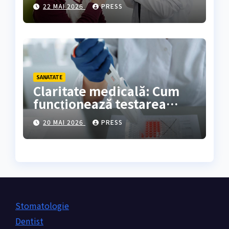
rezultate oferă?
22 MAI 2026
PRESS
SANATATE
Claritate medicală: Cum
funcționează testarea
genetică și cine are
20 MAI 2026
PRESS
nevoie de ea?
Stomatologie
Dentist