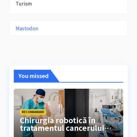
Turism
Mastodon
You missed
RECOMANDARI
Chirurgia robotică în
tratamentul cancerului
colorectal