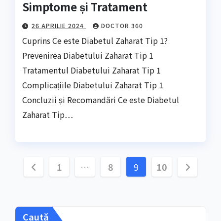
Simptome și Tratament
26 APRILIE 2024
DOCTOR 360
Cuprins Ce este Diabetul Zaharat Tip 1?
Prevenirea Diabetului Zaharat Tip 1
Tratamentul Diabetului Zaharat Tip 1
Complicațiile Diabetului Zaharat Tip 1
Concluzii și Recomandări Ce este Diabetul
Zaharat Tip…
Paginație
1
…
8
9
10
articole
Caută