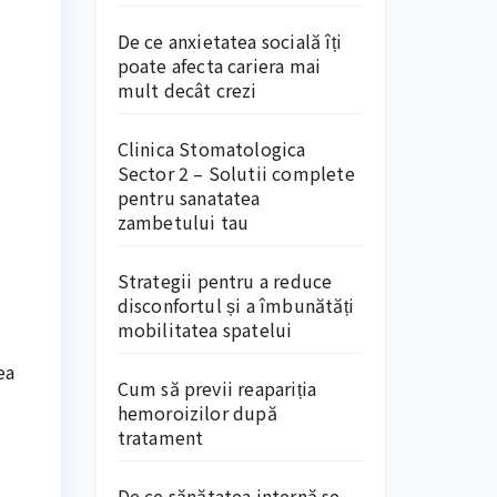
De ce anxietatea socială îți
poate afecta cariera mai
mult decât crezi
Clinica Stomatologica
Sector 2 – Solutii complete
pentru sanatatea
zambetului tau
Strategii pentru a reduce
disconfortul și a îmbunătăți
mobilitatea spatelui
ea
Cum să previi reapariția
hemoroizilor după
tratament
De ce sănătatea internă se