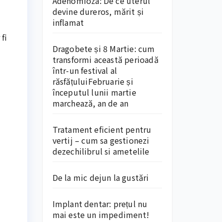
Adenomioza: De ce uterul
devine dureros, mărit și
inflamat
fi
Dragobete și 8 Martie: cum
transformi această perioadă
într-un festival al
răsfățuluiFebruarie și
începutul lunii martie
marchează, an de an
Tratament eficient pentru
vertij – cum sa gestionezi
dezechilibrul si ametelile
De la mic dejun la gustări
Implant dentar: prețul nu
mai este un impediment!