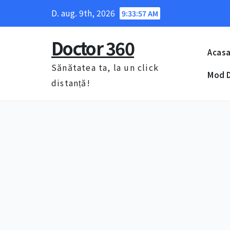
Skip
D. aug. 9th, 2026
9:33:58 AM
to
content
Doctor 360
Acas
Sănătatea ta, la un click
Mod D
distanță!