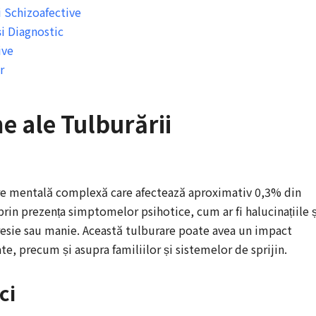
i Schizoafective
și Diagnostic
ive
r
e ale Tulburării
are mentală complexă care afectează aproximativ 0,3% din
prin prezența simptomelor psihotice, cum ar fi halucinațiile ș
esie sau manie. Această tulburare poate avea un impact
te, precum și asupra familiilor și sistemelor de sprijin.
ci