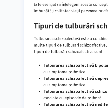
Este esențial să înțelegem aceste concept
îmbunătăți calitatea vieții persoanelor af
Tipuri de tulburări sc
Tulburarea schizoafectivă este o condiți
multe tipuri de tulburări schizoafective, 
tipuri de tulburări schizoafective sunt:
Tulburarea schizoafectivă bipola
cu simptome psihotice.
Tulburarea schizoafectivă depres
cu simptome psihotice.
Tulburarea schizoafectivă schiz
asociate cu episoade de psihoză.
Tulburarea schizoafectivă nedife