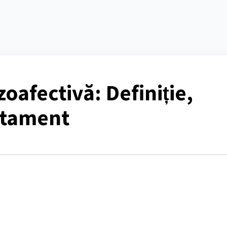
oafectivă: Definiție,
atament