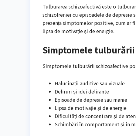
Tulburarea schizoafectivă este o tulbur
schizofreniei cu episoadele de depresie sa
prezența simptomelor pozitive, cum ar fi h
lipsa de motivație și de energie.
Simptomele tulburării
Simptomele tulburării schizoafective pot 
Halucinații auditive sau vizuale
Deliruri și idei delirante
Episoade de depresie sau manie
Lipsa de motivație și de energie
Dificultăți de concentrare și de aten
Schimbări în comportament și în m