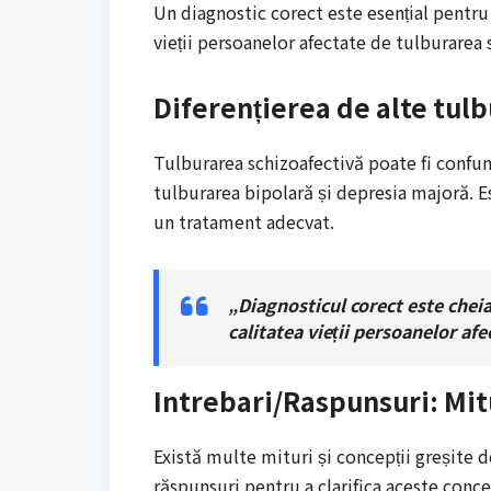
Un diagnostic corect este esențial pentru 
vieții persoanelor afectate de tulburarea 
Diferențierea de alte tulb
Tulburarea schizoafectivă poate fi confun
tulburarea bipolară și depresia majoră. Es
un tratament adecvat.
„Diagnosticul corect este chei
calitatea vieții persoanelor af
Intrebari/Raspunsuri: Mit
Există multe mituri și concepții greșite d
răspunsuri pentru a clarifica aceste conc