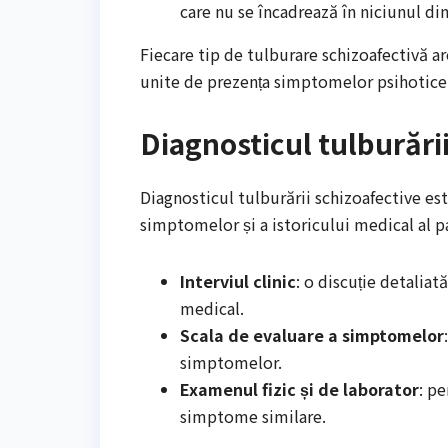
care nu se încadrează în niciunul din
Fiecare tip de tulburare schizoafectivă ar
unite de prezența simptomelor psihotice 
Diagnosticul tulburări
Diagnosticul tulburării schizoafective es
simptomelor și a istoricului medical al p
Interviul clinic
: o discuție detalia
medical.
Scala de evaluare a simptomelor
simptomelor.
Examenul fizic și de laborator
: p
simptome similare.