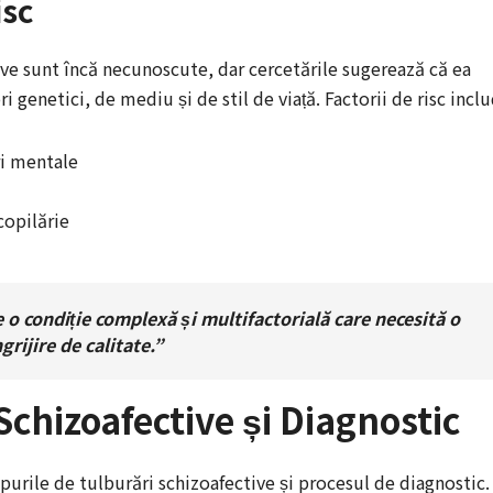
isc
ive sunt încă necunoscute, dar cercetările sugerează că ea
 genetici, de mediu și de stil de viață. Factorii de risc inclu
ri mentale
copilărie
 o condiție complexă și multifactorială care necesită o
grijire de calitate.”
Schizoafective și Diagnostic
ipurile de tulburări schizoafective și procesul de diagnostic.