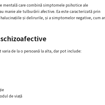
are mentală care combină simptomele psihotice ale
u manie ale tulburării afective. Ea este caracterizată prin
alucinațiile și delirurile, și a simptomelor negative, cum ar 
 schizoafective
varia de la o persoană la alta, dar pot include:
ție
odul de viață