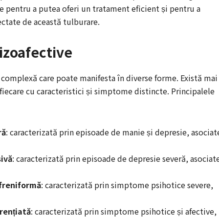
e pentru a putea oferi un tratament eficient și pentru a
ectate de această tulburare.
hizoafective
e complexă care poate manifesta în diverse forme. Există mai
fiecare cu caracteristici și simptome distincte. Principalele
ră
: caracterizată prin episoade de manie și depresie, asociat
ivă
: caracterizată prin episoade de depresie severă, asociat
ofreniformă
: caracterizată prin simptome psihotice severe,
rențiată
: caracterizată prin simptome psihotice și afective,