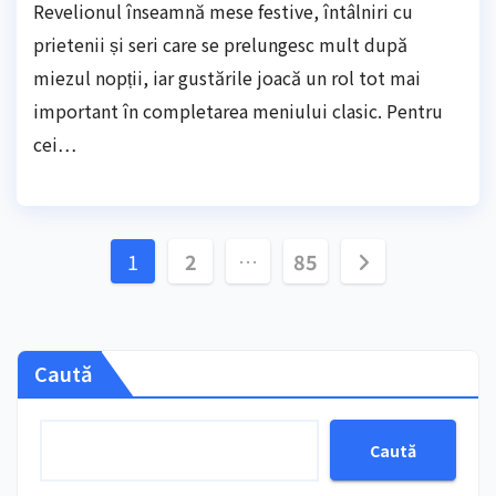
Revelionul înseamnă mese festive, întâlniri cu
prietenii și seri care se prelungesc mult după
miezul nopții, iar gustările joacă un rol tot mai
important în completarea meniului clasic. Pentru
cei…
Paginație
1
2
…
85
articole
Caută
Caută