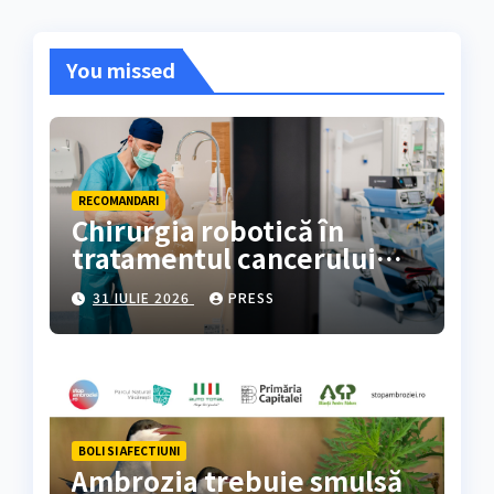
You missed
RECOMANDARI
Chirurgia robotică în
tratamentul cancerului
colorectal
31 IULIE 2026
PRESS
BOLI SI AFECTIUNI
Ambrozia trebuie smulsă