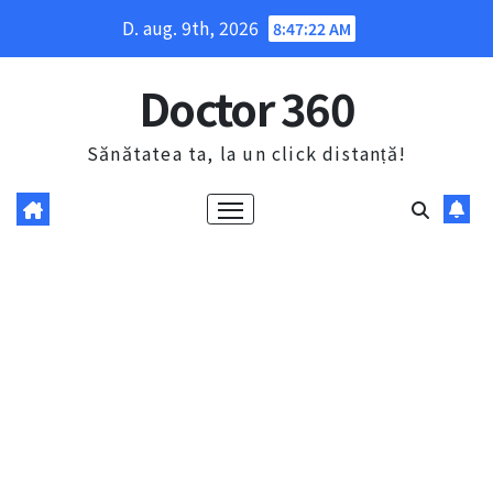
Skip
D. aug. 9th, 2026
8:47:23 AM
to
content
Doctor 360
Sănătatea ta, la un click distanță!