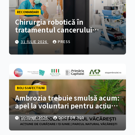
RECOMANDARI
Chirurgia robotică în
tratamentul cancerului
colorectal
31 IULIE 2026
PRESS
BOLI SI AFECTIUNI
Ambrozia trebuie smulsă acum:
apel la voluntari pentru acțiune
de curățare în Parcul Natural
10 IUNIE 2026
DOCTOR 360
Văcărești