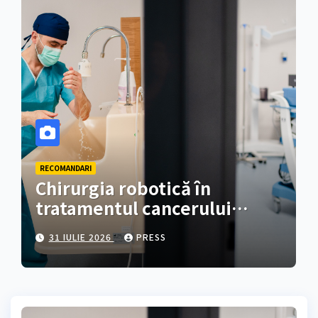
RECOMANDARI
Chirurgia robotică în
tratamentul cancerului
colorectal
31 IULIE 2026
PRESS