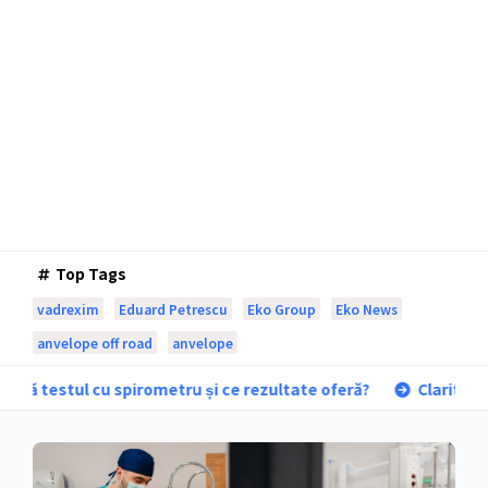
Top Tags
vadrexim
Eduard Petrescu
Eko Group
Eko News
anvelope off road
anvelope
u și ce rezultate oferă?
Claritate medicală: Cum funcțion