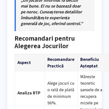
„Un jucător informat ia decizii
mai bune. El nu se bazează doar
pe noroc. Cunoașterea detaliilor
îmbunătățește experiența
generală de joc, oferind control.”
Recomandari pentru
Alegerea Jocurilor
Recomandare
Beneficiu
Aspect
Practică
Așteptat
Mărește
Alege jocuri cu
teoretic
o rată de plată
șansele de a
Analiza RTP
de minimum
recupera
96%.
mizele pe