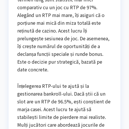
comparativ cu un joc cu RTP de 97%.
Alegând un RTP mai mare, îți asiguri că o
porțiune mai mică din miza totală este
reținută de cazino. Acest lucru îți
prelungește sesiunea de joc. De asemenea,
îți crește numărul de oportunități de a
declanșa funcții speciale și runde bonus.
Este o decizie pur strategică, bazată pe
date concrete.
Înțelegerea RTP-ului te ajută și la
gestionarea bankroll-ului. Dacă știi că un
slot are un RTP de 96.5%, ești conștient de
marja casei. Acest lucru te ajută să
stabilești limite de pierdere mai realiste.
Mulți jucători care abordează jocurile de