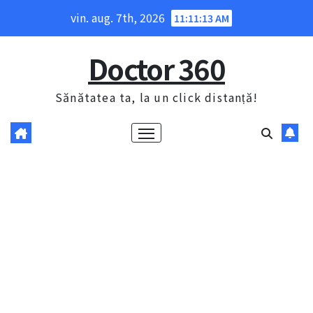
Skip
vin. aug. 7th, 2026
11:11:14 AM
to
content
Doctor 360
Sănătatea ta, la un click distanță!