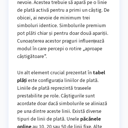
nevoie. Acestea trebuie să apară pe o linie
de plată activă pentru a primi un câștig. De
obicei, ai nevoie de minimum trei
simboluri identice. Simbolurile premium
pot plăti chiar și pentru doar două apariții.
Cunoașterea acestor praguri influențează
modul în care percepi o rotire „aproape
câștigătoare”.
Un alt element crucial prezentat în
tabel
plăți
este configurația liniilor de plată.
Liniile de plată reprezintă traseele
prestabilite pe role. Câștigurile sunt
acordate doar dacă simbolurile se aliniază
pe una dintre aceste linii. Există diverse
tipuri de linii de plată. Unele
păcănele
online
au 10, 20 sau 50 de linii fixe. Alte