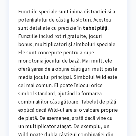
Funcțiile speciale sunt inima distracției și a
potențialului de câștig la sloturi. Acestea
sunt detaliate cu precizie în
tabel plăți
.
Funcțiile includ rotiri gratuite, jocuri
bonus, multiplicatori și simboluri speciale.
Ele sunt concepute pentru a rupe
monotonia jocului de bază. Mai mult, ele
oferă șansa de a obține câștiguri mult peste
media jocului principal. Simbolul Wild este
cel mai comun. El poate înlocui orice
simbol standard, ajutând la formarea
combinațiilor câștigătoare. Tabelul de plăți
explică dacă Wild-ul are și o valoare proprie
de plată. De asemenea, arată dacă vine cu
un multiplicator atașat. De exemplu, un
Wild poate dubla câștigul combinației din