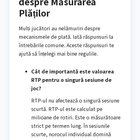
despre Măsurarea
Plăților
Mulți jucători au nelămuriri despre
mecanismele de plată. Iată răspunsuri la
întrebările comune. Aceste răspunsuri te
ajută să înțelegi mai bine regulile.
Cât de importantă este valoarea
RTP pentru o singură sesiune de
joc?
RTP-ul nu afectează o singură sesiune
scurtă. RTP-ul este calculat pe
milioane de rotiri. Este o măsurătoare
strict pe termen lung. În sesiunile
scurte, norocul individual domină