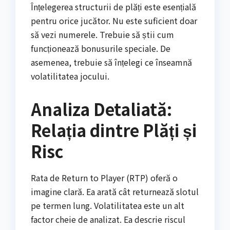
Înțelegerea structurii de plăți este esențială
pentru orice jucător. Nu este suficient doar
să vezi numerele. Trebuie să știi cum
funcționează bonusurile speciale. De
asemenea, trebuie să înțelegi ce înseamnă
volatilitatea jocului.
Analiza Detaliată:
Relația dintre Plăți și
Risc
Rata de Return to Player (RTP) oferă o
imagine clară. Ea arată cât returnează slotul
pe termen lung. Volatilitatea este un alt
factor cheie de analizat. Ea descrie riscul