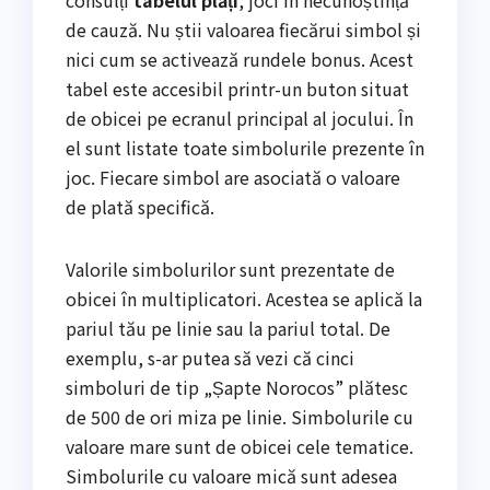
de cauză. Nu știi valoarea fiecărui simbol și
nici cum se activează rundele bonus. Acest
tabel este accesibil printr-un buton situat
de obicei pe ecranul principal al jocului. În
el sunt listate toate simbolurile prezente în
joc. Fiecare simbol are asociată o valoare
de plată specifică.
Valorile simbolurilor sunt prezentate de
obicei în multiplicatori. Acestea se aplică la
pariul tău pe linie sau la pariul total. De
exemplu, s-ar putea să vezi că cinci
simboluri de tip „Șapte Norocos” plătesc
de 500 de ori miza pe linie. Simbolurile cu
valoare mare sunt de obicei cele tematice.
Simbolurile cu valoare mică sunt adesea