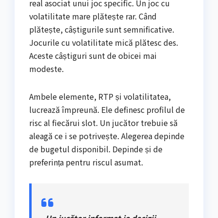
real asociat unui joc specific. Un joc cu
volatilitate mare plătește rar. Când
plătește, câștigurile sunt semnificative.
Jocurile cu volatilitate mică plătesc des.
Aceste câștiguri sunt de obicei mai
modeste.
Ambele elemente, RTP și volatilitatea,
lucrează împreună. Ele definesc profilul de
risc al fiecărui slot. Un jucător trebuie să
aleagă ce i se potrivește. Alegerea depinde
de bugetul disponibil. Depinde și de
preferința pentru riscul asumat.