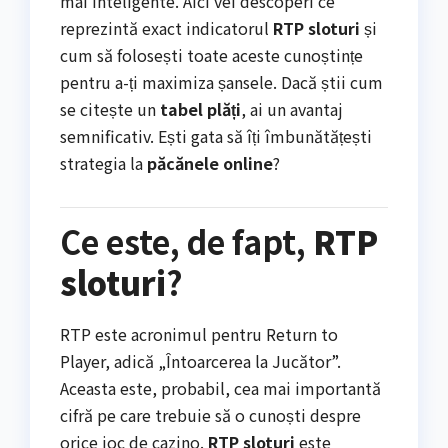
mai inteligente. Aici vei descoperi ce
reprezintă exact indicatorul
RTP sloturi
și
cum să folosești toate aceste cunoștințe
pentru a-ți maximiza șansele. Dacă știi cum
se citește un
tabel plăți
, ai un avantaj
semnificativ. Ești gata să îți îmbunătățești
strategia la
păcănele online
?
Ce este, de fapt,
RTP
sloturi
?
RTP este acronimul pentru Return to
Player, adică „Întoarcerea la Jucător”.
Aceasta este, probabil, cea mai importantă
cifră pe care trebuie să o cunoști despre
orice joc de cazino.
RTP sloturi
este