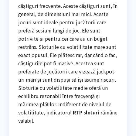
câștiguri frecvente. Aceste câștiguri sunt, în
general, de dimensiuni mai mici. Aceste
jocuri sunt ideale pentru jucătorii care
preferă sesiuni lungi de joc. Ele sunt
potrivite și pentru cei care au un buget
restrâns. Sloturile cu volatilitate mare sunt
exact opusul. Ele plătesc rar, dar când o fac,
câștigurile pot fi masive. Acestea sunt
preferate de jucătorii care vizează jackpot-
uri mari și sunt dispuși să își asume riscuri.
Sloturile cu volatilitate medie oferă un
echilibru rezonabil între frecvență și
mărimea plăților. Indiferent de nivelul de
volatilitate, indicatorul
RTP sloturi
rămâne
valabil.