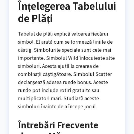
Înțelegerea Tabelului
de Plăți
Tabelul de plăți explică valoarea fiecărui
simbol. El arată cum se formează liniile de
câștig. Simbolurile speciale sunt cele mai
importante. Simbolul Wild înlocuiește alte
simboluri. Acesta ajută la crearea de
combinații câștigătoare. Simbolul Scatter
declanșează adesea runde bonus. Aceste
runde pot include rotiri gratuite sau
multiplicatori mari. Studiază aceste
simboluri înainte de a începe jocul.
Întrebări Frecvente