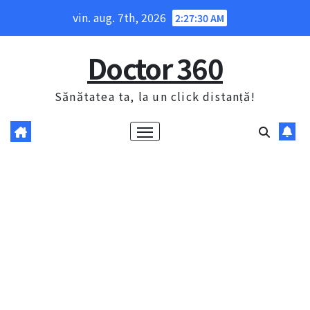
Skip
vin. aug. 7th, 2026
2:27:31 AM
to
content
Doctor 360
Sănătatea ta, la un click distanță!