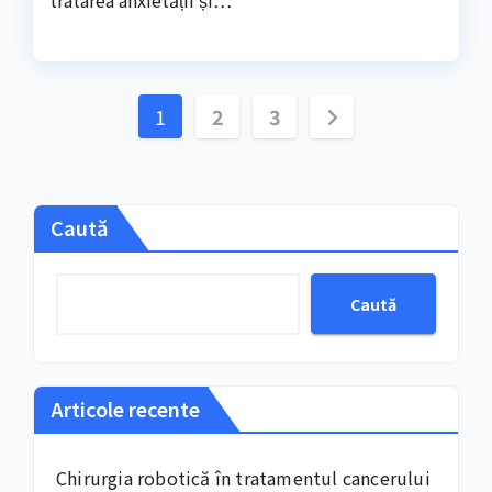
tratarea anxietății și…
Paginație
1
2
3
articole
Caută
Caută
Articole recente
Chirurgia robotică în tratamentul cancerului