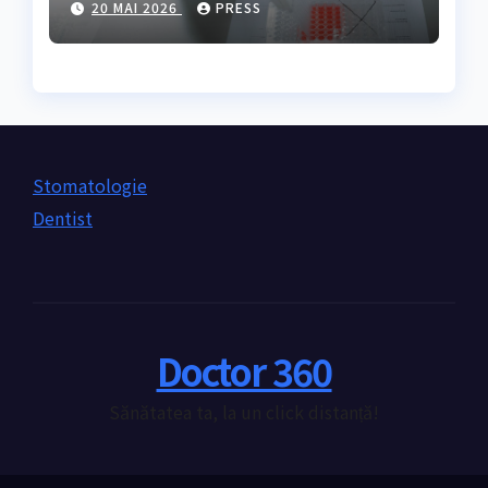
20 MAI 2026
PRESS
nevoie de ea?
Stomatologie
Dentist
Doctor 360
Sănătatea ta, la un click distanță!