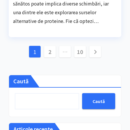
sănătos poate implica diverse schimbări, iar
una dintre ele este explorarea surselor
alternative de proteine. Fie că optezi…
Paginație
1
2
…
10
articole
Caută
Caută
Articole recente