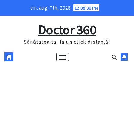
Skip
vin. aug. 7th, 2026
12:08:31 PM
to
content
Doctor 360
Sănătatea ta, la un click distanță!