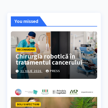
You missed
RECOMANDARI
Chirurgia robotică în
tratamentul cancerului
colorectal
31 IULIE 2026
PRESS
BOLI SI AFECTIUNI