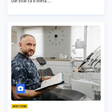
Dar știai că o dietă…
AFECTIUNI