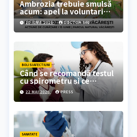
Ambrozia trebuie smulsă
acum: apel la voluntari
pentru acțiune de curățare
10 IUNIE 2026
DOCTOR 360
în Parcul Natural
Văcărești
BOLI SI AFECTIUNI
Când se recomandă testul
cu spirometru și ce
rezultate oferă?
22 MAI 2026
PRESS
SANATATE