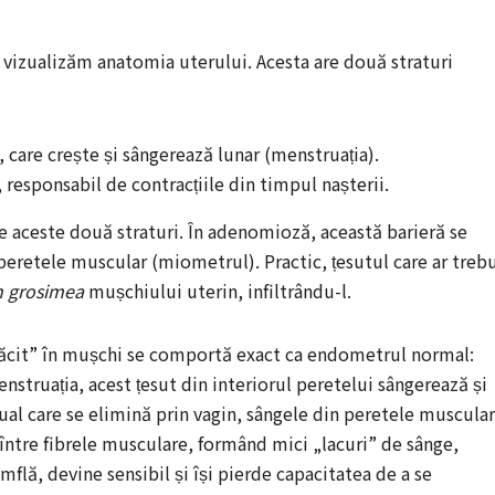
 vizualizăm anatomia uterului. Acesta are două straturi
 care crește și sângerează lunar (menstruația).
responsabil de contracțiile din timpul nașterii.
re aceste două straturi. În adenomioză, această barieră se
eretele muscular (miometrul). Practic, țesutul care ar treb
n grosimea
mușchiului uterin, infiltrându-l.
tăcit” în mușchi se comportă exact ca endometrul normal:
nstruația, acest țesut din interiorul peretelui sângerează și
ual care se elimină prin vagin, sângele din peretele muscular
între fibrele musculare, formând mici „lacuri” de sânge,
umflă, devine sensibil și își pierde capacitatea de a se