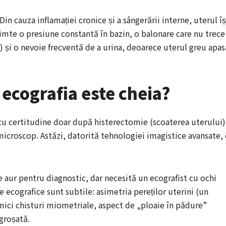
Din cauza inflamației cronice și a sângerării interne, uterul îș
imte o presiune constantă în bazin, o balonare care nu trece
) și o nevoie frecventă de a urina, deoarece uterul greu apas
 ecografia este cheia?
cu certitudine doar după histerectomie (scoaterea uterului)
icroscop. Astăzi, datorită tehnologiei imagistice avansate,
e aur pentru diagnostic, dar necesită un ecografist cu ochi
ecografice sunt subtile: asimetria pereților uterini (un
 mici chisturi miometriale, aspect de „ploaie în pădure”
ngroșată.