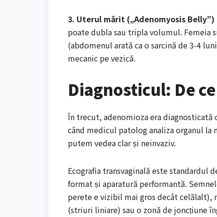
3. Uterul mărit („Adenomyosis Belly”)
poate dubla sau tripla volumul. Femeia s
(abdomenul arată ca o sarcină de 3-4 luni
mecanic pe vezică.
Diagnosticul: De ce
În trecut, adenomioza era diagnosticată 
când medicul patolog analiza organul la m
putem vedea clar și neinvaziv.
Ecografia transvaginală este standardul d
format și aparatură performantă. Semnele 
perete e vizibil mai gros decât celălalt),
(striuri liniare) sau o zonă de joncțiune î