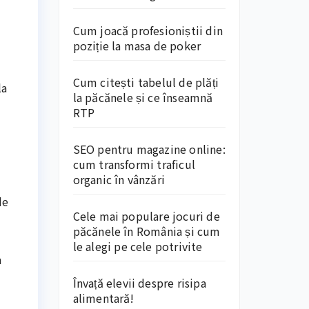
Cum joacă profesioniștii din
poziție la masa de poker
Cum citești tabelul de plăți
la
la păcănele și ce înseamnă
RTP
SEO pentru magazine online:
cum transformi traficul
organic în vânzări
de
Cele mai populare jocuri de
păcănele în România și cum
le alegi pe cele potrivite
a
Învață elevii despre risipa
alimentară!