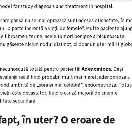
odel for study diagnosis and treatment in hospital.
 care par să nu se mai oprească sunt adesea etichetate, în m
sau „o parte inerentă a vieții de femeie”. Multe paciente ajun
de fibroame uterine, acele tumori benigne arhicunoscute.
 nu găsește niciun nodul distinct, ci doar un uter mărit globa
 necunoscută totală pentru pacientă:
Adenomioza
. Deși
prevalența reală fiind probabil mult mai mare), adenomioza a
fiind umbrită de „sora ei mai celebră”, endometrioza. Totuș
i vieții este devastator, fiind o cauză majoră de anemie
ilitate secundară.
fapt, în uter? O eroare de