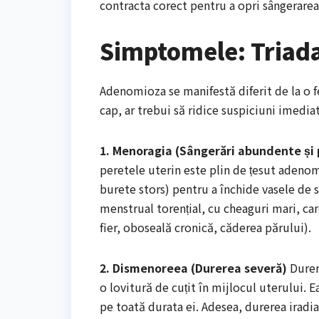
contracta corect pentru a opri sângerare
Simptomele: Triada 
Adenomioza se manifestă diferit de la o fe
cap, ar trebui să ridice suspiciuni imedia
1. Menoragia (Sângerări abundente și 
peretele uterin este plin de țesut adenomi
burete stors) pentru a închide vasele de 
menstrual torențial, cu cheaguri mari, car
fier, oboseală cronică, căderea părului).
2. Dismenoreea (Durerea severă)
Durer
o lovitură de cuțit în mijlocul uterului. 
pe toată durata ei. Adesea, durerea iradia