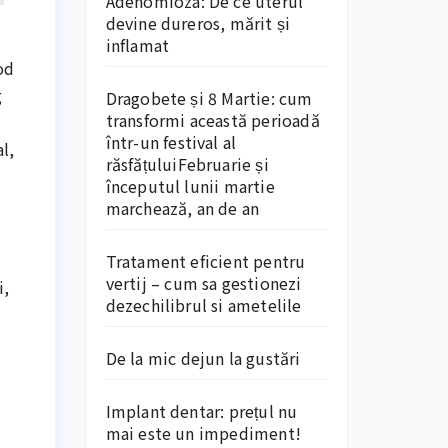
Adenomioza: De ce uterul
devine dureros, mărit și
inflamat
od
g
Dragobete și 8 Martie: cum
transformi această perioadă
într-un festival al
l,
răsfățuluiFebruarie și
începutul lunii martie
marchează, an de an
Tratament eficient pentru
vertij – cum sa gestionezi
i,
dezechilibrul si ametelile
De la mic dejun la gustări
Implant dentar: prețul nu
mai este un impediment!