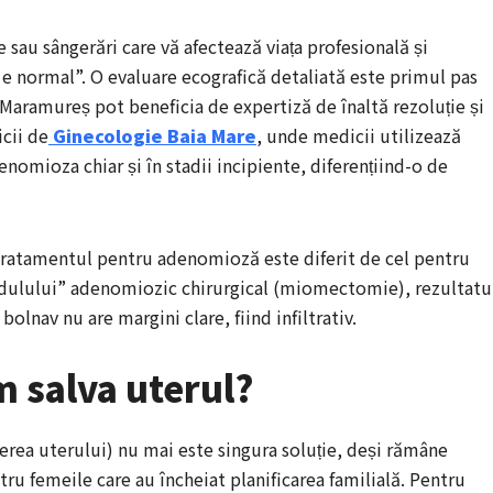
e sau sângerări care vă afectează viața profesională și
 e normal”. O evaluare ecografică detaliată este primul pas
 Maramureș pot beneficia de expertiză de înaltă rezoluție și
icii de
Ginecologie Baia Mare
, unde medicii utilizează
omioza chiar și în stadii incipiente, diferențiind-o de
 tratamentul pentru adenomioză este diferit de cel pentru
odulului” adenomiozic chirurgical (miomectomie), rezultatu
olnav nu are margini clare, fiind infiltrativ.
 salva uterul?
erea uterului) nu mai este singura soluție, deși rămâne
tru femeile care au încheiat planificarea familială. Pentru