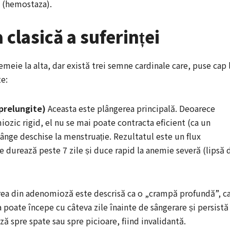
a (hemostaza).
clasică a suferinței
meie la alta, dar există trei semne cardinale care, puse cap 
te:
prelungite)
Aceasta este plângerea principală. Deoarece
ozic rigid, el nu se mai poate contracta eficient (ca un
sânge deschise la menstruație. Rezultatul este un flux
e durează peste 7 zile și duce rapid la anemie severă (lipsă 
ea din adenomioză este descrisă ca o „crampă profundă”, c
Ea poate începe cu câteva zile înainte de sângerare și persistă
ză spre spate sau spre picioare, fiind invalidantă.