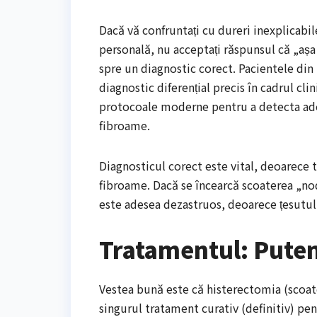
Dacă vă confruntați cu dureri inexplicabil
personală, nu acceptați răspunsul că „așa
spre un diagnostic corect. Pacientele din
diagnostic diferențial precis în cadrul clin
protocoale moderne pentru a detecta aden
fibroame.
Diagnosticul corect este vital, deoarece
fibroame. Dacă se încearcă scoaterea „n
este adesea dezastruos, deoarece țesutul b
Tratamentul: Putem
Vestea bună este că histerectomia (scoat
singurul tratament curativ (definitiv) pen