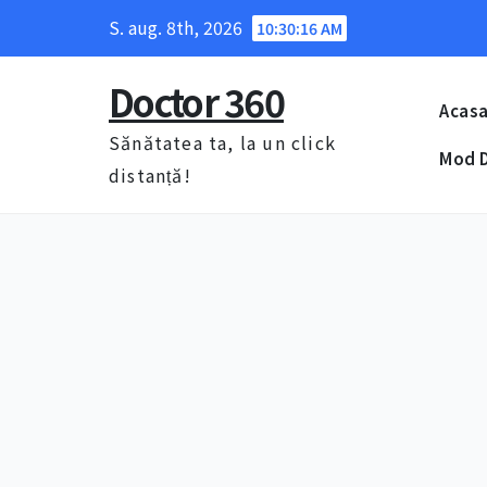
Skip
S. aug. 8th, 2026
10:30:17 AM
to
content
Doctor 360
Acas
Sănătatea ta, la un click
Mod D
distanță!