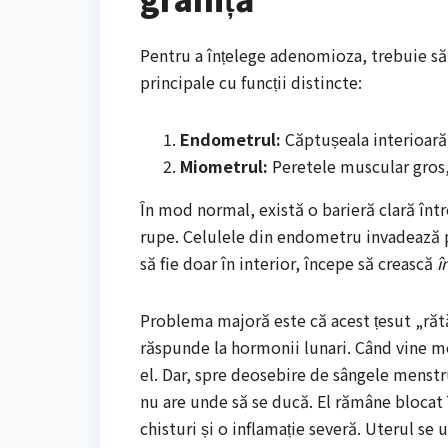
Pentru a înțelege adenomioza, trebuie să
principale cu funcții distincte:
Endometrul:
Căptușeala interioară,
Miometrul:
Peretele muscular gros, 
În mod normal, există o barieră clară înt
rupe. Celulele din endometru invadează p
să fie doar în interior, începe să crească
î
Problema majoră este că acest țesut „ră
răspunde la hormonii lunari. Când vine me
el. Dar, spre deosebire de sângele menstr
nu are unde să se ducă. El rămâne blocat 
chisturi și o inflamație severă. Uterul se 