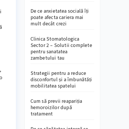
De ce anxietatea socială îți
i
poate afecta cariera mai
mult decât crezi
ă
Clinica Stomatologica
Sector 2 – Solutii complete
pentru sanatatea
zambetului tau
,
Strategii pentru a reduce
 o
disconfortul și a îmbunătăți
mobilitatea spatelui
Cum să previi reapariția
hemoroizilor după
tratament
De ce sănătatea internă se