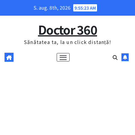
Skip
S. aug. 8th, 2026
9:55:24 AM
to
content
Doctor 360
Sănătatea ta, la un click distanță!