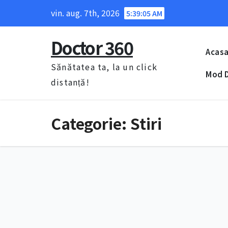
Skip
vin. aug. 7th, 2026
5:39:06 AM
to
content
Doctor 360
Acas
Sănătatea ta, la un click
Mod D
distanță!
Categorie:
Stiri