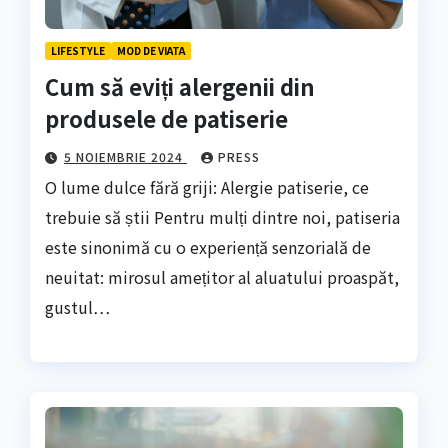
LIFESTYLE
MOD DE VIATA
Cum să eviți alergenii din
produsele de patiserie
5 NOIEMBRIE 2024
PRESS
O lume dulce fără griji: Alergie patiserie, ce
trebuie să știi Pentru mulți dintre noi, patiseria
este sinonimă cu o experiență senzorială de
neuitat: mirosul amețitor al aluatului proaspăt,
gustul…