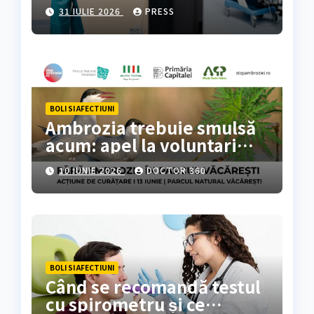
colorectal
31 IULIE 2026
PRESS
BOLI SI AFECTIUNI
Ambrozia trebuie smulsă
acum: apel la voluntari
pentru acțiune de curățare
10 IUNIE 2026
DOCTOR 360
în Parcul Natural
Văcărești
BOLI SI AFECTIUNI
Când se recomandă testul
cu spirometru și ce