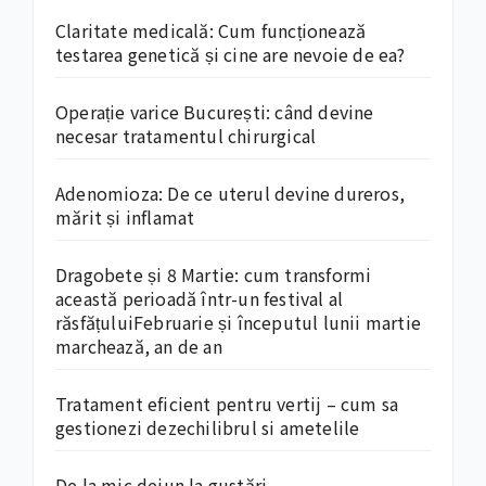
Claritate medicală: Cum funcționează
testarea genetică și cine are nevoie de ea?
Operație varice București: când devine
necesar tratamentul chirurgical
Adenomioza: De ce uterul devine dureros,
mărit și inflamat
Dragobete și 8 Martie: cum transformi
această perioadă într-un festival al
răsfățuluiFebruarie și începutul lunii martie
marchează, an de an
Tratament eficient pentru vertij – cum sa
gestionezi dezechilibrul si ametelile
De la mic dejun la gustări