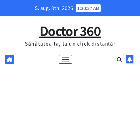
Skip
S. aug. 8th, 2026
1:30:28 AM
to
content
Doctor 360
Sănătatea ta, la un click distanță!