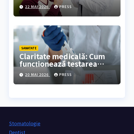
rezultate oferă?
22 MAI 2026
PRESS
SANATATE
Claritate medicală: Cum
funcționează testarea
genetică și cine are
20 MAI 2026
PRESS
nevoie de ea?
Stomatologie
Dentist