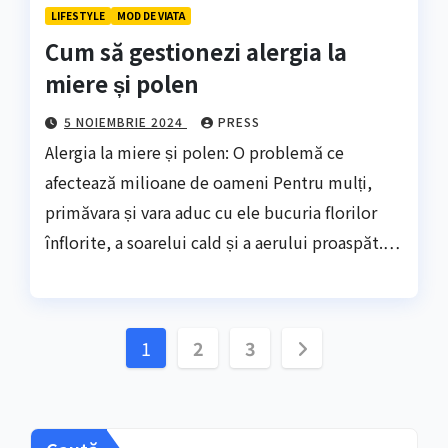
LIFESTYLE
MOD DE VIATA
Cum să gestionezi alergia la
miere și polen
5 NOIEMBRIE 2024
PRESS
Alergia la miere și polen: O problemă ce
afectează milioane de oameni Pentru mulți,
primăvara și vara aduc cu ele bucuria florilor
înflorite, a soarelui cald și a aerului proaspăt.…
Paginație
1
2
3
articole