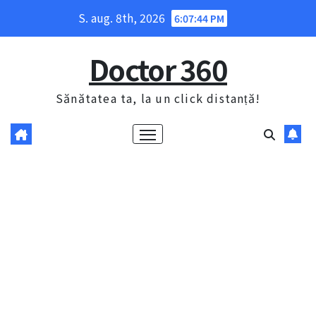
Skip
S. aug. 8th, 2026
6:07:45 PM
to
content
Doctor 360
Sănătatea ta, la un click distanță!