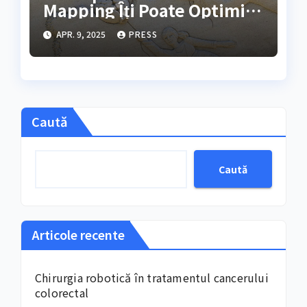
Mapping Îți Poate Optimiza
Creierul
APR. 9, 2025
PRESS
Caută
Caută
Articole recente
Chirurgia robotică în tratamentul cancerului
colorectal