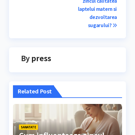
zincul calitatea
în
laptelui matern si
articole
dezvoltarea
sugarului?
By
press
Related Post
SANATATE