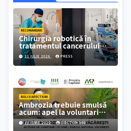
RECOMANDARI
Chirurgia robotică în
tratamentul cancerului
colorectal
31 IULIE 2026
PRESS
BOLI SI AFECTIUNI
Ambrozia trebuie smulsă
acum: apel la voluntari
pentru acțiune de curățare
10 IUNIE 2026
DOCTOR 360
în Parcul Natural