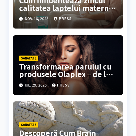
Cum influenteaza zincul
calitatea laptelui matern si
dezvoltarea sugarului?
NOV. 16, 2025
PRESS
SANATATE
Transformarea parului cu
produsele Olaplex – de la
fir fragil la par sanatos
IUL. 29, 2025
PRESS
SANATATE
Descoperă Cum Brain