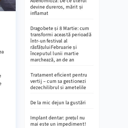
Adenomioza: De ce uterul
devine dureros, mărit și
inflamat
Dragobete și 8 Martie: cum
transformi această perioadă
într-un festival al
răsfățuluiFebruarie și
ea
începutul lunii martie
marchează, an de an
Tratament eficient pentru
e
vertij – cum sa gestionezi
e
dezechilibrul si ametelile
De la mic dejun la gustări
Implant dentar: prețul nu
mai este un impediment!