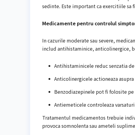
sedinte. Este important ca exercitiile sa f
Medicamente pentru controlul simpt
In cazurile moderate sau severe, medica
includ antihistaminice, anticolinergice, b
Antihistaminicele reduc senzatia de v
Anticolinergicele actioneaza asupra 
Benzodiazepinele pot fi folosite pe
Antiemeticele controleaza varsaturil
Tratamentul medicamentos trebuie indiv
provoca somnolenta sau ameteli suplime