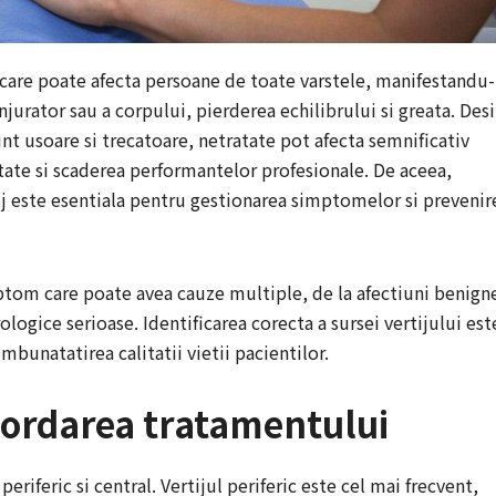
, care poate afecta persoane de toate varstele, manifestandu-
njurator sau a corpului, pierderea echilibrului si greata. Desi
nt usoare si trecatoare, netratate pot afecta semnificativ
etate si scaderea performantelor profesionale. De aceea,
ij este esentiala pentru gestionarea simptomelor si prevenir
imptom care poate avea cauze multiple, de la afectiuni benign
logice serioase. Identificarea corecta a sursei vertijului est
mbunatatirea calitatii vietii pacientilor.
abordarea tratamentului
periferic si central. Vertijul periferic este cel mai frecvent,