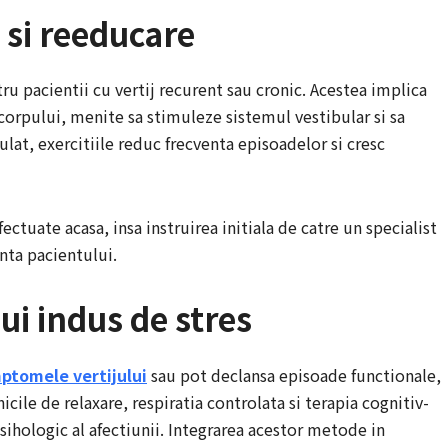
e si reeducare
tru pacientii cu vertij recurent sau cronic. Acestea implica
 corpului, menite sa stimuleze sistemul vestibular si sa
lat, exercitiile reduc frecventa episoadelor si cresc
ectuate acasa, insa instruirea initiala de catre un specialist
nta pacientului.
ui indus de stres
mptomele vertijului
sau pot declansa episoade functionale,
cile de relaxare, respiratia controlata si terapia cognitiv-
ologic al afectiunii. Integrarea acestor metode in