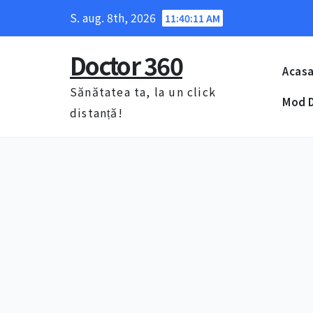
Skip
S. aug. 8th, 2026
11:40:12 AM
to
content
Doctor 360
Acas
Sănătatea ta, la un click
Mod D
distanță!