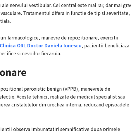
 ale nervului vestibular. Cel central este mai rar, dar mai gra
vasculare. Tratamentul difera in functie de tip si severitate,
tiala.
ri farmacologice, manevre de repozitionare, exercitii
Clinica ORL Doctor Daniela Ionescu
, pacientii beneficiaza
ecifice si nevoilor fiecaruia.
ionare
pozitional paroxistic benign (VPPB), manevrele de
lectie. Aceste tehnici, realizate de medicul specialist sau
nierea cristalelelor din urechea interna, reducand episoadele
acientii observa imbunatatiri semnificative dupa primele