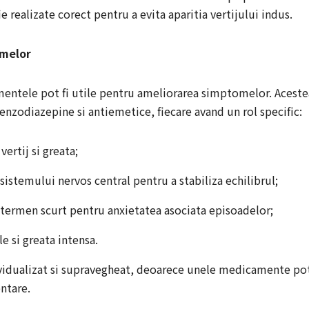
ie realizate corect pentru a evita aparitia vertijului indus.
omelor
mentele pot fi utile pentru ameliorarea simptomelor. Aceste
enzodiazepine si antiemetice, fiecare avand un rol specific:
ertij si greata;
sistemului nervos central pentru a stabiliza echilibrul;
 termen scurt pentru anxietatea asociata episoadelor;
e si greata intensa.
idualizat si supravegheat, deoarece unele medicamente po
ntare.