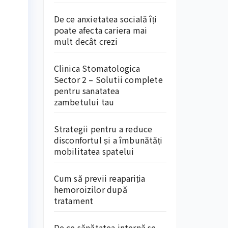
De ce anxietatea socială îți
poate afecta cariera mai
mult decât crezi
Clinica Stomatologica
Sector 2 – Solutii complete
pentru sanatatea
zambetului tau
Strategii pentru a reduce
disconfortul și a îmbunătăți
mobilitatea spatelui
Cum să previi reapariția
hemoroizilor după
tratament
De ce sănătatea internă se