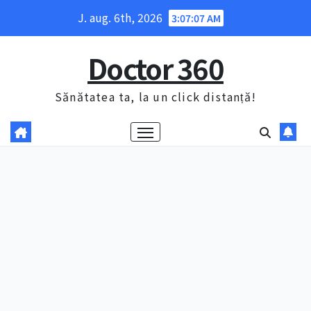
Skip
J. aug. 6th, 2026
3:07:09 AM
to
content
Doctor 360
Sănătatea ta, la un click distanță!