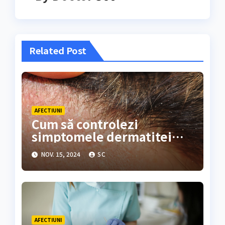
Related Post
AFECTIUNI
Cum să controlezi
simptomele dermatitei
seboreice cu o rutină
NOV. 15, 2024
SC
simplă?
AFECTIUNI