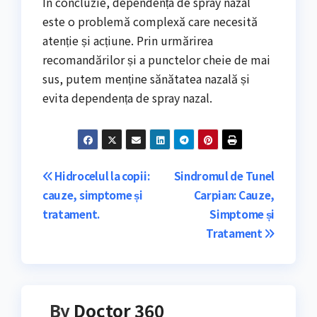
În concluzie, dependența de spray nazal
este o problemă complexă care necesită
atenție și acțiune. Prin urmărirea
recomandărilor și a punctelor cheie de mai
sus, putem menține sănătatea nazală și
evita dependența de spray nazal.
Navigare
Hidrocelul la copii:
Sindromul de Tunel
cauze, simptome și
Carpian: Cauze,
în
tratament.
Simptome și
articole
Tratament
By
Doctor 360