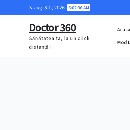
Skip
S. aug. 8th, 2026
6:02:37 AM
to
content
Doctor 360
Acas
Sănătatea ta, la un click
Mod D
distanță!