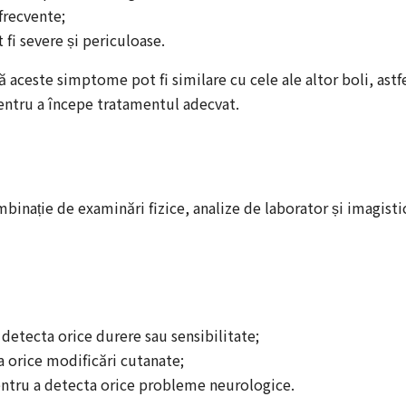
 frecvente;
t fi severe și periculoase.
ă aceste simptome pot fi similare cu cele ale altor boli, astf
pentru a începe tratamentul adecvat.
binație de examinări fizice, analize de laborator și imagisti
 detecta orice durere sau sensibilitate;
a orice modificări cutanate;
entru a detecta orice probleme neurologice.