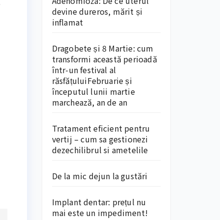
Adenomioza: De ce uterul
e
devine dureros, mărit și
inflamat
Dragobete și 8 Martie: cum
transformi această perioadă
într-un festival al
răsfățuluiFebruarie și
începutul lunii martie
marchează, an de an
Tratament eficient pentru
vertij – cum sa gestionezi
dezechilibrul si ametelile
De la mic dejun la gustări
Implant dentar: prețul nu
mai este un impediment!