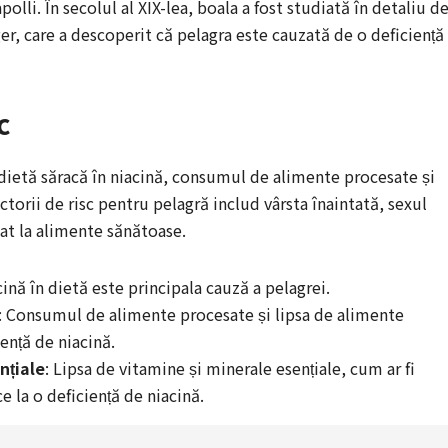
olli. În secolul al XIX-lea, boala a fost studiată în detaliu d
, care a descoperit că pelagra este cauzată de o deficiență
c
 dietă săracă în niacină, consumul de alimente procesate și
ctorii de risc pentru pelagră includ vârsta înaintată, sexul
tat la alimente sănătoase.
cină în dietă este principala cauză a pelagrei.
: Consumul de alimente procesate și lipsa de alimente
ență de niacină.
nțiale
: Lipsa de vitamine și minerale esențiale, cum ar fi
e la o deficiență de niacină.