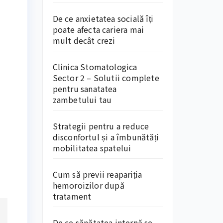
De ce anxietatea socială îți
poate afecta cariera mai
mult decât crezi
Clinica Stomatologica
Sector 2 – Solutii complete
pentru sanatatea
zambetului tau
Strategii pentru a reduce
disconfortul și a îmbunătăți
mobilitatea spatelui
Cum să previi reapariția
hemoroizilor după
tratament
De ce sănătatea internă se