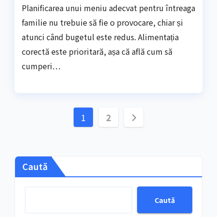
Planificarea unui meniu adecvat pentru întreaga
familie nu trebuie să fie o provocare, chiar și
atunci când bugetul este redus. Alimentația
corectă este prioritară, așa că află cum să
cumperi…
Paginație
1
2
articole
Caută
Caută