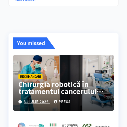
You missed
RECOMANDARI
Chirurgia robotică în
tratamentul cancerului
colorectal
31 IULIE 2026
PRESS