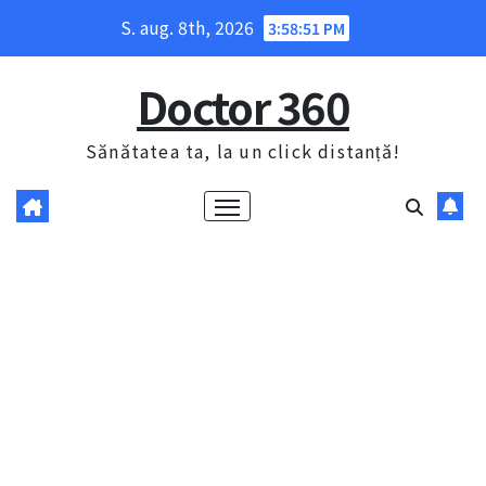
Skip
S. aug. 8th, 2026
3:58:53 PM
to
content
Doctor 360
Sănătatea ta, la un click distanță!