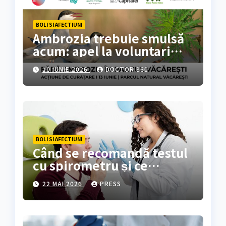
BOLI SI AFECTIUNI
Ambrozia trebuie smulsă
acum: apel la voluntari
pentru acțiune de curățare
10 IUNIE 2026
DOCTOR 360
în Parcul Natural
Văcărești
BOLI SI AFECTIUNI
Când se recomandă testul
cu spirometru și ce
rezultate oferă?
22 MAI 2026
PRESS