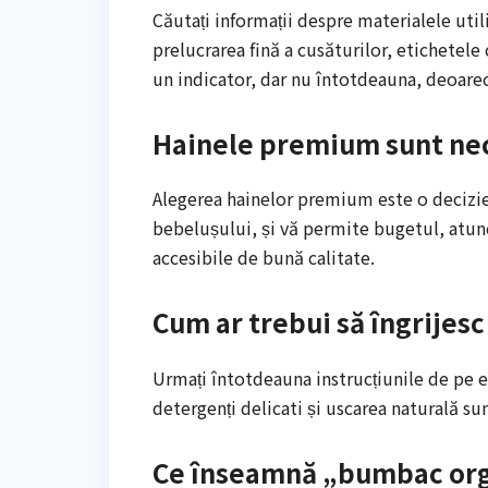
Căutați informații despre materialele uti
prelucrarea fină a cusăturilor, etichetele 
un indicator, dar nu întotdeauna, deoarec
Hainele premium sunt ne
Alegerea hainelor premium este o decizie
bebelușului, și vă permite bugetul, atunci
accesibile de bună calitate.
Cum ar trebui să îngrije
Urmați întotdeauna instrucțiunile de pe e
detergenți delicati și uscarea naturală s
Ce înseamnă „bumbac orga