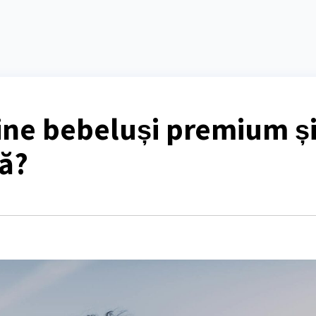
ne bebeluși premium ș
ră?