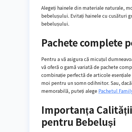
Alegeți hainele din materiale naturale, mo
bebelușului. Evitați hainele cu cusături g
bebelușului.
Pachete complete p
Pentru a vă asigura că micuțul dumneavoas
vă oferă o gamă variată de pachete com
combinație perfectă de articole esențiale 
moi pentru un somn odihnitor. Sau, dacă do
memorabilă, puteți alege
Pachetul Famil
Importanța Calități
pentru Bebeluși