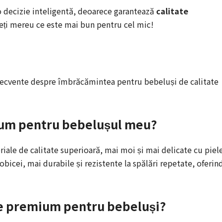
 decizie inteligentă, deoarece garantează
calitate
geți mereu ce este mai bun pentru cel mic!
i frecvente despre îmbrăcămintea pentru bebeluși de calitate
ium pentru bebelușul meu?
iale de calitate superioară, mai moi și mai delicate cu piel
obicei, mai durabile și rezistente la spălări repetate, oferin
le premium pentru bebeluși?