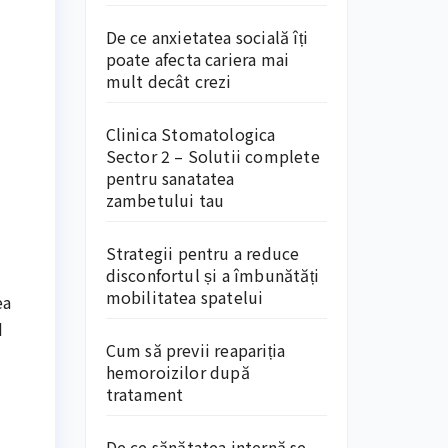
De ce anxietatea socială îți
poate afecta cariera mai
mult decât crezi
Clinica Stomatologica
Sector 2 – Solutii complete
pentru sanatatea
zambetului tau
Strategii pentru a reduce
disconfortul și a îmbunătăți
mobilitatea spatelui
ea
d
Cum să previi reapariția
hemoroizilor după
tratament
De ce sănătatea internă se