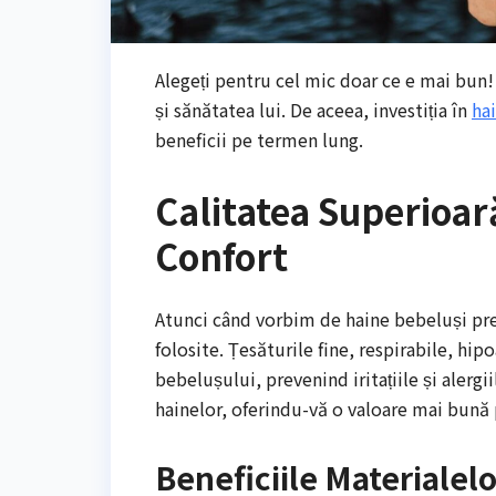
Alegeți pentru cel mic doar ce e mai bun
și sănătatea lui. De aceea, investiția în
ha
beneficii pe termen lung.
Calitatea Superioară
Confort
Atunci când vorbim de haine bebeluși pr
folosite. Țesăturile fine, respirabile, hip
bebelușului, prevenind iritațiile și alergi
hainelor, oferindu-vă o valoare mai bună
Beneficiile Materiale