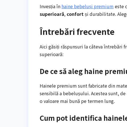
Invesția în
haine bebeluși premium
este o
superioară
,
confort
și durabilitate. Ale
Întrebări frecvente
Aici găsiți răspunsuri la câteva întrebăr
superioară:
De ce să aleg haine prem
Hainele premium sunt fabricate din mater
sensibilă a bebelușului. Acestea sunt, de 
o valoare mai bună pe termen lung.
Cum pot identifica haine