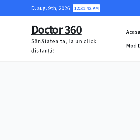
Skip
D. aug. 9th, 2026
12:31:43 PM
to
content
Doctor 360
Acas
Sănătatea ta, la un click
Mod D
distanță!