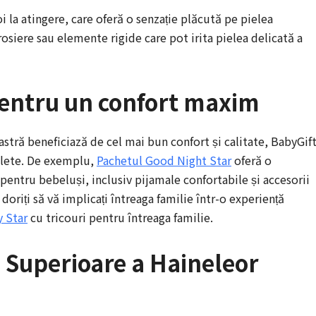
i la atingere, care oferă o senzație plăcută pe pielea
rosiere sau elemente rigide care pot irita pielea delicată a
entru un confort maxim
tră beneficiază de cel mai bun confort și calitate, BabyGif
plete. De exemplu,
Pachetul Good Night Star
oferă o
pentru bebeluși, inclusiv pijamale confortabile și accesorii
riți să vă implicați întreaga familie într-o experiență
y Star
cu tricouri pentru întreaga familie.
i Superioare a Haineleor