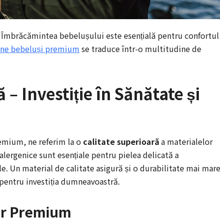
! Îmbrăcămintea bebelușului este esențială pentru confortul
ine bebeluși premium
se traduce într-o multitudine de
 – Investiție în Sănătate și
emium, ne referim la o
calitate superioară
a materialelor
oalergenice sunt esențiale pentru pielea delicată a
ile. Un material de calitate asigură și o durabilitate mai mare
 pentru investiția dumneavoastră.
lor Premium