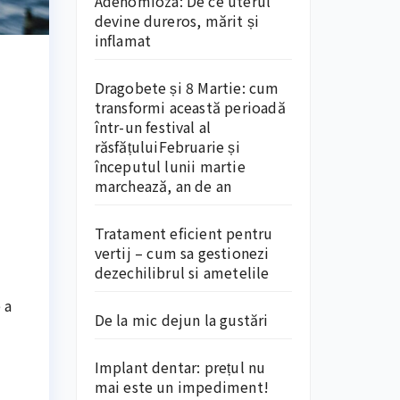
Adenomioza: De ce uterul
devine dureros, mărit și
inflamat
Dragobete și 8 Martie: cum
transformi această perioadă
într-un festival al
răsfățuluiFebruarie și
începutul lunii martie
marchează, an de an
Tratament eficient pentru
vertij – cum sa gestionezi
dezechilibrul si ametelile
 a
De la mic dejun la gustări
Implant dentar: prețul nu
mai este un impediment!