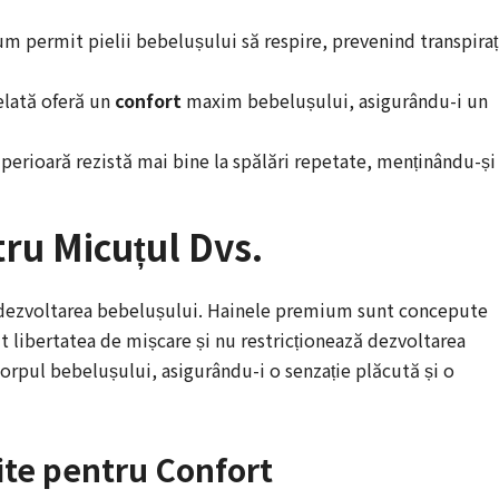
m permit pielii bebelușului să respire, prevenind transpiraț
elată oferă un
confort
maxim bebelușului, asigurându-i un
perioară rezistă mai bine la spălări repetate, menținându-și
ru Micuțul Dvs.
 dezvoltarea bebelușului. Hainele premium sunt concepute
t libertatea de mișcare și nu restricționează dezvoltarea
orpul bebelușului, asigurându-i o senzație plăcută și o
ite pentru Confort