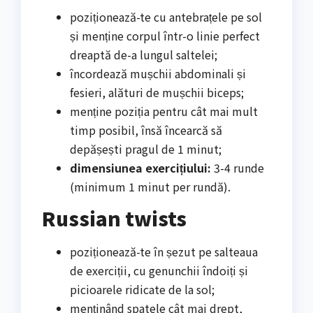
poziționează-te cu antebrațele pe sol
și menține corpul într-o linie perfect
dreaptă de-a lungul saltelei;
încordează mușchii abdominali și
fesieri, alături de mușchii biceps;
menține poziția pentru cât mai mult
timp posibil, însă încearcă să
depășești pragul de 1 minut;
dimensiunea exercițiului:
3-4 runde
(minimum 1 minut per rundă).
Russian twists
poziționează-te în șezut pe salteaua
de exerciții, cu genunchii îndoiți și
picioarele ridicate de la sol;
menținând spatele cât mai drept,