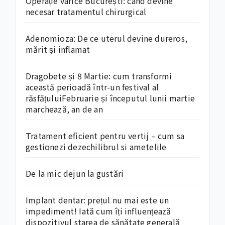
Operație varice București: când devine
necesar tratamentul chirurgical
Adenomioza: De ce uterul devine dureros,
mărit și inflamat
Dragobete și 8 Martie: cum transformi
această perioadă într-un festival al
răsfățuluiFebruarie și începutul lunii martie
marchează, an de an
Tratament eficient pentru vertij – cum sa
gestionezi dezechilibrul si ametelile
De la mic dejun la gustări
Implant dentar: prețul nu mai este un
impediment! Iată cum îți influențează
dispozitivul starea de sănătate generală