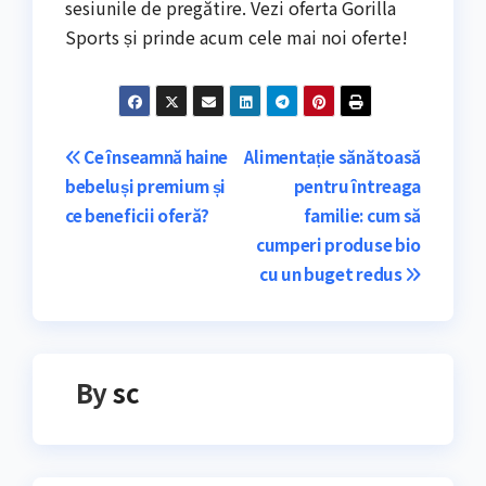
sesiunile de pregătire. Vezi oferta Gorilla
Sports și prinde acum cele mai noi oferte!
Navigare
Ce înseamnă haine
Alimentație sănătoasă
bebeluși premium și
pentru întreaga
în
ce beneficii oferă?
familie: cum să
articole
cumperi produse bio
cu un buget redus
By
sc