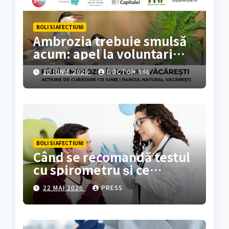
BOLI SI AFECTIUNI
Ambrozia trebuie smulsă
acum: apel la voluntari
pentru acțiune de curățare
10 IUNIE 2026
DOCTOR 360
în Parcul Natural
Văcărești
BOLI SI AFECTIUNI
Când se recomandă testul
cu spirometru și ce
rezultate oferă?
22 MAI 2026
PRESS