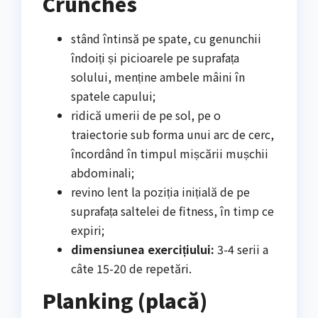
Crunches
stând întinsă pe spate, cu genunchii
îndoiți și picioarele pe suprafața
solului, menține ambele mâini în
spatele capului;
ridică umerii de pe sol, pe o
traiectorie sub forma unui arc de cerc,
încordând în timpul mișcării mușchii
abdominali;
revino lent la poziția inițială de pe
suprafața saltelei de fitness, în timp ce
expiri;
dimensiunea exercițiului:
3-4 serii a
câte 15-20 de repetări.
Planking (placă)