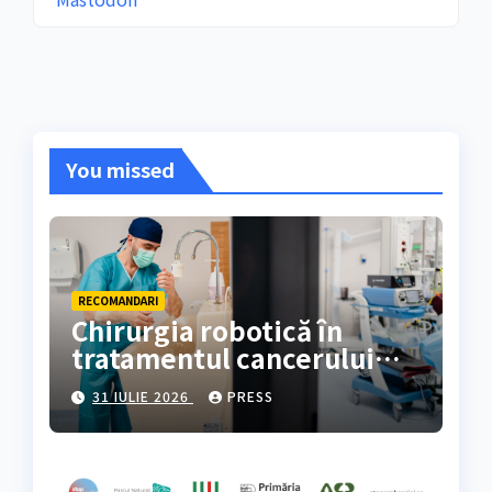
You missed
RECOMANDARI
Chirurgia robotică în
tratamentul cancerului
colorectal
31 IULIE 2026
PRESS