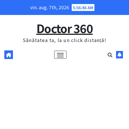
Skip
vin. aug. 7th, 2026
5:56:47 AM
to
content
Doctor 360
Sănătatea ta, la un click distanță!