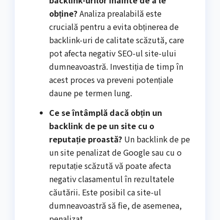
backlink-urilor înainte de a le
obține?
Analiza prealabilă este
crucială pentru a evita obținerea de
backlink-uri de calitate scăzută, care
pot afecta negativ SEO-ul site-ului
dumneavoastră. Investiția de timp în
acest proces va preveni potențiale
daune pe termen lung.
Ce se întâmplă dacă obțin un
backlink de pe un site cu o
reputație proastă?
Un backlink de pe
un site penalizat de Google sau cu o
reputație scăzută vă poate afecta
negativ clasamentul în rezultatele
căutării. Este posibil ca site-ul
dumneavoastră să fie, de asemenea,
penalizat.