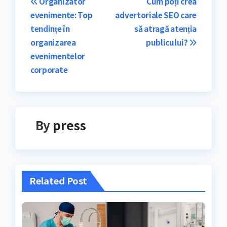
Navigare
Organizator
Cum poți crea
evenimente: Top
advertoriale SEO care
în
tendințe în
să atragă atenția
articole
organizarea
publicului?
evenimentelor
corporate
By
press
Related Post