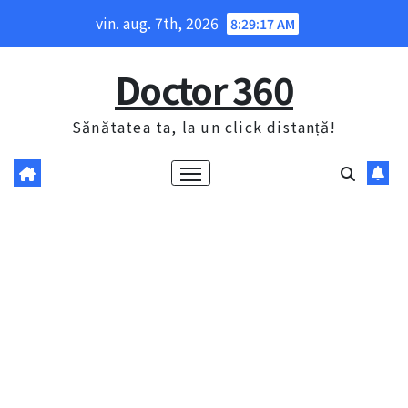
Skip
vin. aug. 7th, 2026
8:29:18 AM
to
content
Doctor 360
Sănătatea ta, la un click distanță!