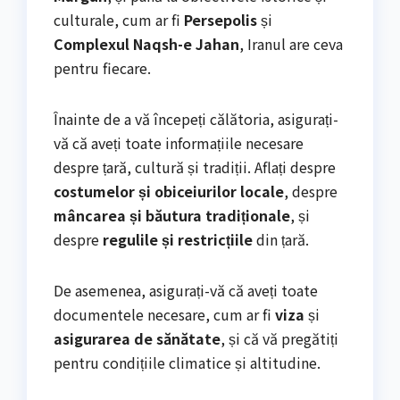
culturale, cum ar fi
Persepolis
și
Complexul Naqsh-e Jahan
, Iranul are ceva
pentru fiecare.
Înainte de a vă începeți călătoria, asigurați-
vă că aveți toate informațiile necesare
despre țară, cultură și tradiții. Aflați despre
costumelor și obiceiurilor locale
, despre
mâncarea și băutura tradiționale
, și
despre
regulile și restricțiile
din țară.
De asemenea, asigurați-vă că aveți toate
documentele necesare, cum ar fi
viza
și
asigurarea de sănătate
, și că vă pregătiți
pentru condițiile climatice și altitudine.