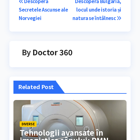
Navigare
Descoperă
Descoperă Bulgaria,
Secretele Ascunse ale
locul unde istoria și
în
Norvegiei
natura se întâlnesc
articole
By
Doctor 360
Related Post
DIVERSE
Tehnologii avansate în