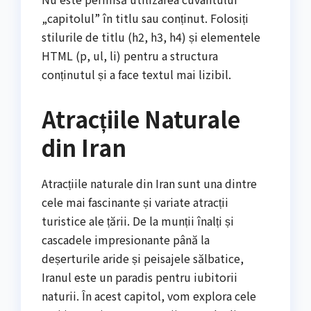
„capitolul” în titlu sau conținut. Folosiți
stilurile de titlu (h2, h3, h4) și elementele
HTML (p, ul, li) pentru a structura
conținutul și a face textul mai lizibil.
Atracțiile Naturale
din Iran
Atracțiile naturale din Iran sunt una dintre
cele mai fascinante și variate atracții
turistice ale țării. De la munții înalți și
cascadele impresionante până la
deșerturile aride și peisajele sălbatice,
Iranul este un paradis pentru iubitorii
naturii. În acest capitol, vom explora cele