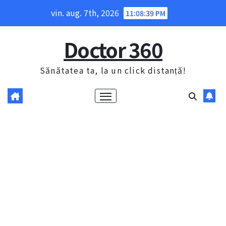
Skip
vin. aug. 7th, 2026
11:08:39 PM
to
content
Doctor 360
Sănătatea ta, la un click distanță!