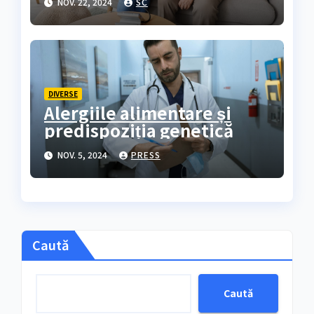
NOV. 22, 2024
SC
DIVERSE
Alergiile alimentare și
predispoziția genetică
NOV. 5, 2024
PRESS
Caută
Caută