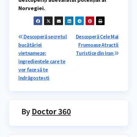
Norvegiei.
Navigare
Descoperă secretul
Descoperă Cele Mai
bucătăriei
Frumoase Atractii
în
vietnameze:
Turistice din Iran
articole
ingredientele care te
vor face să te
îndrăgostești
By
Doctor 360