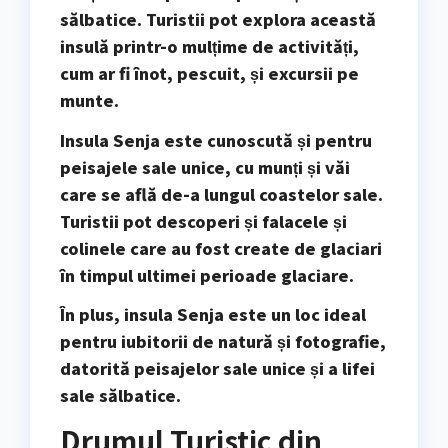
sălbatice. Turistii pot explora această
insulă printr-o mulțime de activități,
cum ar fi
înot, pescuit, și excursii pe
munte
.
Insula Senja este cunoscută și pentru
peisajele sale unice, cu munți și văi
care se află de-a lungul coastelor sale.
Turistii pot descoperi și
falacele și
colinele
care au fost create de glaciari
în timpul ultimei perioade glaciare.
În plus, insula Senja este un loc ideal
pentru iubitorii de
natură și fotografie
,
datorită peisajelor sale unice și a lifei
sale sălbatice.
Drumul Turistic din