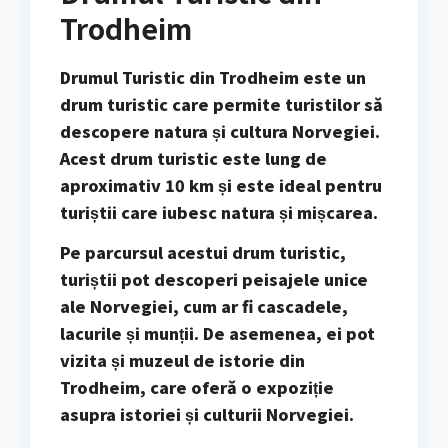
Trodheim
Drumul Turistic din Trodheim este un
drum turistic care permite turistilor să
descopere natura și cultura Norvegiei.
Acest drum turistic este lung de
aproximativ 10 km și este ideal pentru
turiștii care iubesc natura și mișcarea.
Pe parcursul acestui drum turistic,
turiștii pot descoperi
peisajele unice
ale Norvegiei
, cum ar fi cascadele,
lacurile și munții. De asemenea, ei pot
vizita și
muzeul de istorie
din
Trodheim, care oferă o expoziție
asupra istoriei și culturii Norvegiei.