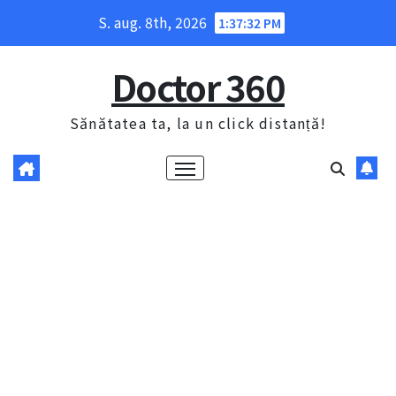
Skip
S. aug. 8th, 2026
1:37:33 PM
to
content
Doctor 360
Sănătatea ta, la un click distanță!