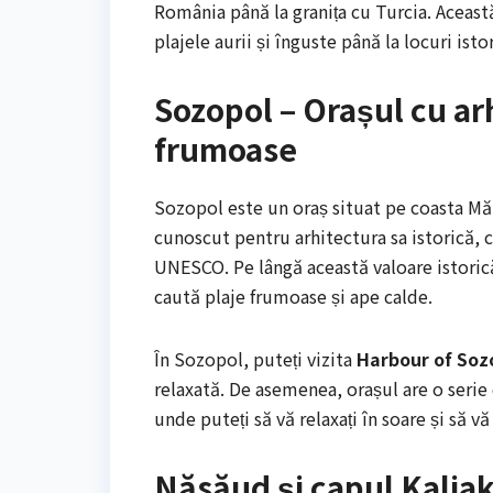
România până la granița cu Turcia. Această 
plajele aurii și înguste până la locuri istor
Sozopol – Orașul cu arh
frumoase
Sozopol este un oraș situat pe coasta Măr
cunoscut pentru arhitectura sa istorică, ca
UNESCO. Pe lângă această valoare istorică
caută plaje frumoase și ape calde.
În Sozopol, puteți vizita
Harbour of Soz
relaxată. De asemenea, orașul are o serie
unde puteți să vă relaxați în soare și să v
Năsăud și capul Kaliakr