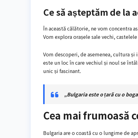
Ce să așteptăm de la a
În această călătorie, ne vom concentra asup
Vom explora orașele sale vechi, castelele
Vom descoperi, de asemenea, cultura și is
este un loc în care vechiul și noul se în
unic și fascinant.
„Bulgaria este o țară cu o bogat
Cea mai frumoasă co
Bulgaria are o coastă cu o lungime de apr