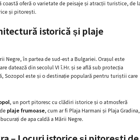
coastă oferă o varietate de peisaje și atracții turistice, de l
ice și pitorești.
itectură istorică și plaje
ii Negre, în partea de sud-est a Bulgariei. Orașul este
re datează din secolul VI î.Hr. și se află sub protecția
, Sozopol este și o destinație populară pentru turiștii care
opol
, un port pitoresc cu clădiri istorice și o atmosferă
 de
plaje frumoase
, cum ar fi Plaja Harmani și Plaja Gradina,
ă bucurați de apa caldă a Mării Negre.
a – Locuri istorice și pitorești de