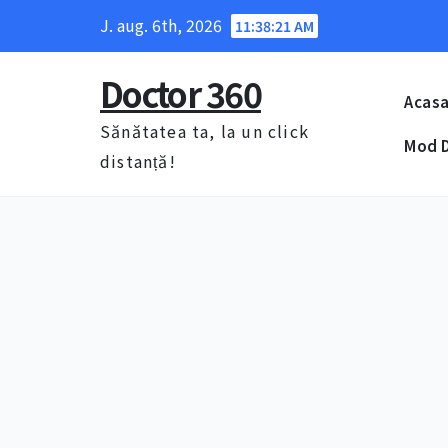
Skip
J. aug. 6th, 2026
11:38:22 AM
to
content
Doctor 360
Acas
Sănătatea ta, la un click
Mod D
distanță!