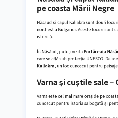
pe coasta Mării Negre
Năsăud și capul Kaliakra sunt două locuri 
nord-est a Bulgariei. Aceste locuri sunt c
istorică.
În Năsăud, puteți vizita
Fortăreața Năsă
care se află sub protecția UNESCO. De ase
Kaliakra
, un loc cunoscut pentru peisajel
Varna și cuștile sale –
Varna este cel mai mare oraș de pe coasta
cunoscut pentru istoria sa bogată și pentr
În Varna, puteți vizita
Primăria Varna
, u