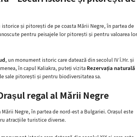
istorice și pitorești de pe coasta Mării Negre, în partea de
unoscute pentru peisajele lor pitorești și pentru valoarea lo
ud
, un monument istoric care datează din secolul IV î.Hr. și
menea, în capul Kaliakra, puteți vizita
Rezervația naturală
e sale pitorești și pentru biodiversitatea sa.
 Orașul regal al Mării Negre
 Mării Negre, în partea de nord-est a Bulgariei. Orașul este
u atracțiile turistice diverse.
n monument istoric care datează din secolul XIX și care este