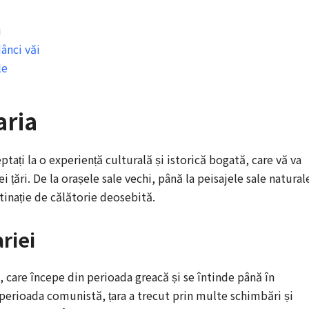
i
dânci văi
le
aria
ptați la o experiență culturală și istorică bogată, care vă va
 țări. De la orașele sale vechi, până la peisajele sale natural
stinație de călătorie deosebită.
riei
, care începe din perioada greacă și se întinde până în
perioada comunistă, țara a trecut prin multe schimbări și