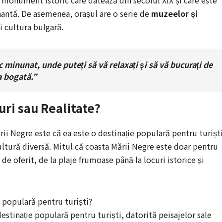
antă. De asemenea, orașul are o serie de
muzeelor și
și cultura bulgară.
 minunat, unde puteți să vă relaxați și să vă bucurați de
a bogată.”
uri sau Realitate?
ii Negre este că ea este o destinație populară pentru turiști
cultură diversă. Mitul că coasta Mării Negre este doar pentru
de oferit, de la plaje frumoase până la locuri istorice și
 populară pentru turiști?
estinație populară pentru turiști, datorită peisajelor sale