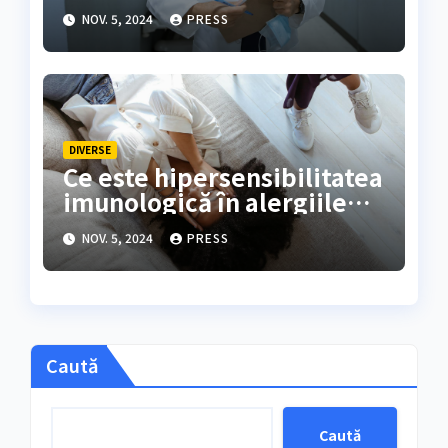
NOV. 5, 2024
PRESS
DIVERSE
Ce este hipersensibilitatea
imunologică în alergiile
alimentare
NOV. 5, 2024
PRESS
Caută
Caută