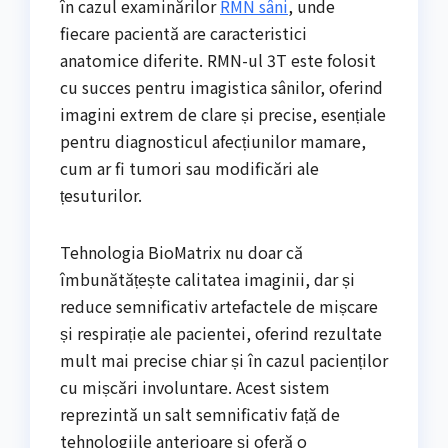
în cazul examinărilor
RMN sâni
, unde
fiecare pacientă are caracteristici
anatomice diferite. RMN-ul 3T este folosit
cu succes pentru imagistica sânilor, oferind
imagini extrem de clare și precise, esențiale
pentru diagnosticul afecțiunilor mamare,
cum ar fi tumori sau modificări ale
țesuturilor.
Tehnologia BioMatrix nu doar că
îmbunătățește calitatea imaginii, dar și
reduce semnificativ artefactele de mișcare
și respirație ale pacientei, oferind rezultate
mult mai precise chiar și în cazul pacienților
cu mișcări involuntare. Acest sistem
reprezintă un salt semnificativ față de
tehnologiile anterioare și oferă o