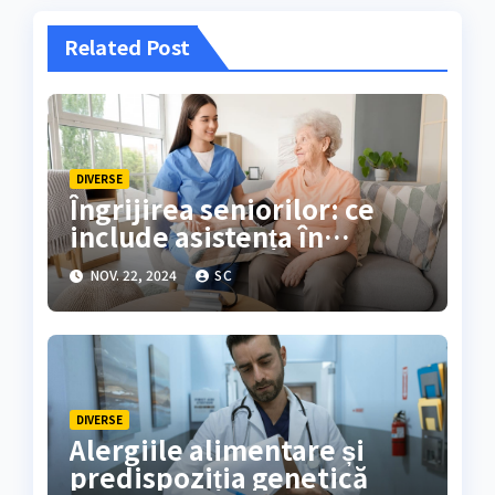
Related Post
DIVERSE
Îngrijirea seniorilor: ce
include asistența în
căminele de bătrâni?
NOV. 22, 2024
SC
DIVERSE
Alergiile alimentare și
predispoziția genetică