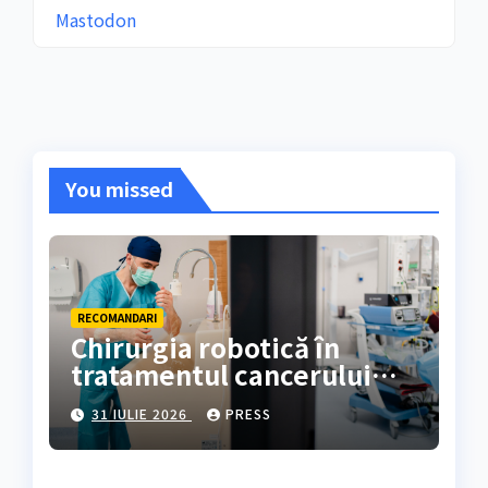
Mastodon
You missed
RECOMANDARI
Chirurgia robotică în
tratamentul cancerului
colorectal
31 IULIE 2026
PRESS