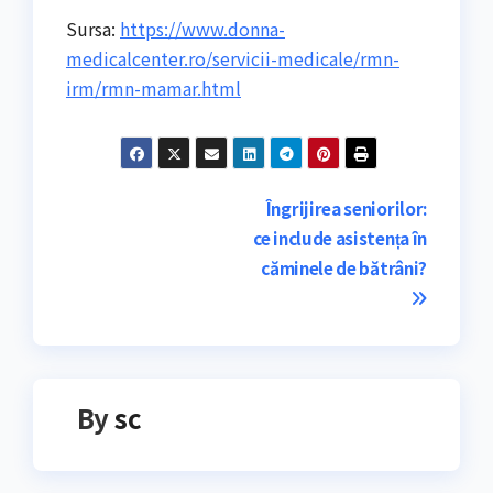
Sursa:
https://www.donna-
medicalcenter.ro/servicii-medicale/rmn-
irm/rmn-mamar.html
Navigare
Îngrijirea seniorilor:
ce include asistența în
în
căminele de bătrâni?
articole
By
sc