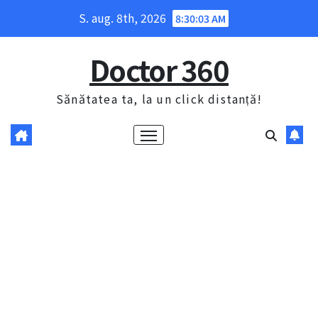
Skip
S. aug. 8th, 2026
8:30:04 AM
to
content
Doctor 360
Sănătatea ta, la un click distanță!