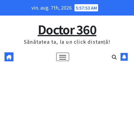
Skip
vin. aug. 7th, 2026
5:57:54 AM
to
content
Doctor 360
Sănătatea ta, la un click distanță!