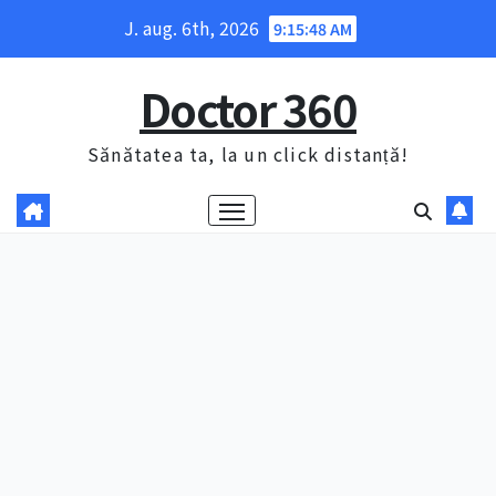
Skip
J. aug. 6th, 2026
9:15:49 AM
to
content
Doctor 360
Sănătatea ta, la un click distanță!