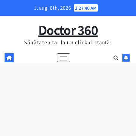
Skip
J. aug. 6th, 2026
2:27:41 AM
to
content
Doctor 360
Sănătatea ta, la un click distanță!