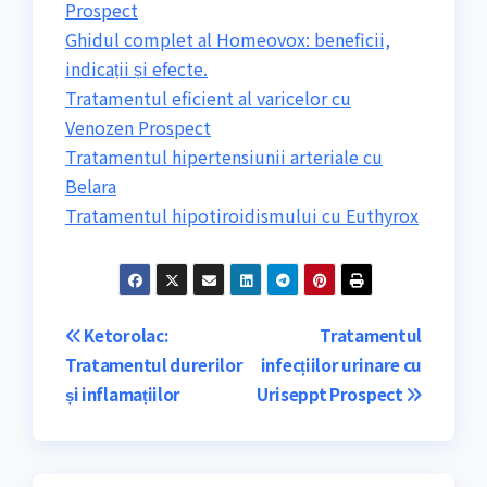
Prospect
Ghidul complet al Homeovox: beneficii,
indicații și efecte.
Tratamentul eficient al varicelor cu
Venozen Prospect
Tratamentul hipertensiunii arteriale cu
Belara
Tratamentul hipotiroidismului cu Euthyrox
Navigare
Ketorolac:
Tratamentul
Tratamentul durerilor
infecțiilor urinare cu
în
și inflamațiilor
Uriseppt Prospect
articole