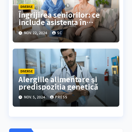
DIVERSE
Îngrijirea seniorilor: ce
include asistența în
căminele de bătrâni?
NOV. 22, 2024
SC
DIVERSE
Alergiile alimentare și
predispoziția genetică
NOV. 5, 2024
PRESS