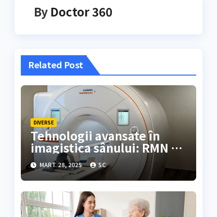
By
Doctor 360
Related Post
DIVERSE
Tehnologii avansate în
imagistica sânului: RMN 3T
la Donna Medical Center
MART. 28, 2025
SC