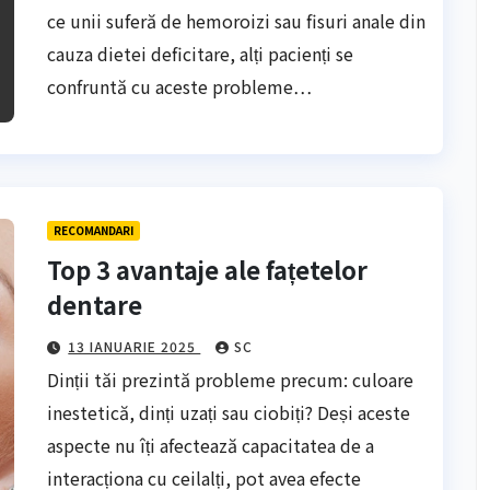
ce unii suferă de hemoroizi sau fisuri anale din
cauza dietei deficitare, alți pacienți se
confruntă cu aceste probleme…
RECOMANDARI
Top 3 avantaje ale fațetelor
dentare
13 IANUARIE 2025
SC
Dinții tăi prezintă probleme precum: culoare
inestetică, dinți uzați sau ciobiți? Deși aceste
aspecte nu îți afectează capacitatea de a
interacționa cu ceilalți, pot avea efecte