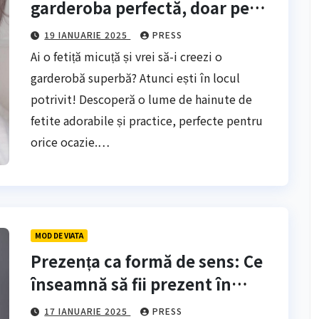
garderoba perfectă, doar pe
Babygift.ro
19 IANUARIE 2025
PRESS
Ai o fetiță micuță și vrei să-i creezi o
garderobă superbă? Atunci ești în locul
potrivit! Descoperă o lume de hainute de
fetite adorabile și practice, perfecte pentru
orice ocazie.…
MOD DE VIATA
Prezența ca formă de sens: Ce
înseamnă să fii prezent în
moment, dincolo de a face sau
17 IANUARIE 2025
PRESS