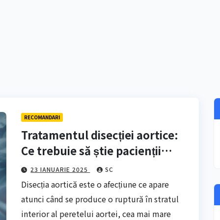
RECOMANDARI
Tratamentul disecției aortice:
Ce trebuie să știe pacienții
despre chirurgie și îngrijirea
23 IANUARIE 2025
SC
postoperatorie
Disecția aortică este o afecțiune ce apare
atunci când se produce o ruptură în stratul
interior al peretelui aortei, cea mai mare