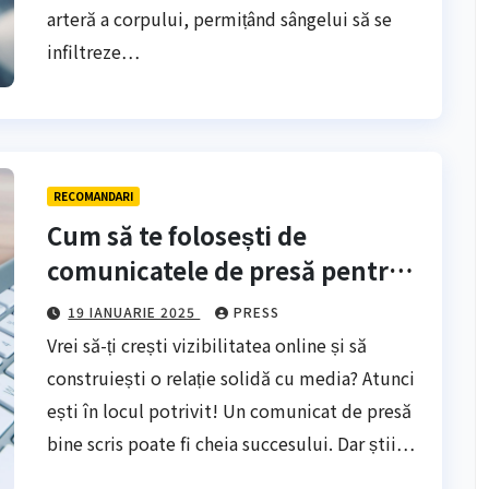
arteră a corpului, permițând sângelui să se
infiltreze…
RECOMANDARI
Cum să te folosești de
comunicatele de presă pentru a
construi relații media
19 IANUARIE 2025
PRESS
Vrei să-ți crești vizibilitatea online și să
construiești o relație solidă cu media? Atunci
ești în locul potrivit! Un comunicat de presă
bine scris poate fi cheia succesului. Dar știi…