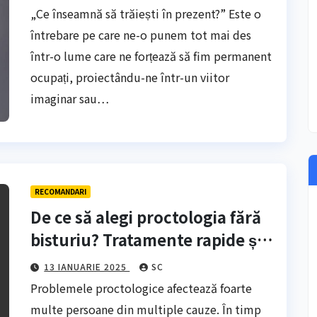
de a planifica ceva?
„Ce înseamnă să trăiești în prezent?” Este o
întrebare pe care ne-o punem tot mai des
într-o lume care ne forțează să fim permanent
ocupați, proiectându-ne într-un viitor
imaginar sau…
RECOMANDARI
De ce să alegi proctologia fără
bisturiu? Tratamente rapide și
sigure
13 IANUARIE 2025
SC
Problemele proctologice afectează foarte
multe persoane din multiple cauze. În timp