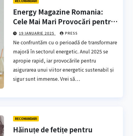
RECOMANDARI
Energy Magazine Romania:
Cele Mai Mari Provocări pentru
Energie în 2025
19 IANUARIE 2025
PRESS
Ne confruntăm cu o perioadă de transformare
majoră în sectorul energetic. Anul 2025 se
apropie rapid, iar provocările pentru
asigurarea unui viitor energetic sustenabil și
sigur sunt immense. Vrei să…
RECOMANDARI
Hăinuțe de fetițe pentru