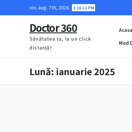
Skip
vin. aug. 7th, 2026
1:16:12 PM
to
content
Doctor 360
Acas
Sănătatea ta, la un click
Mod D
distanță!
Lună:
ianuarie 2025