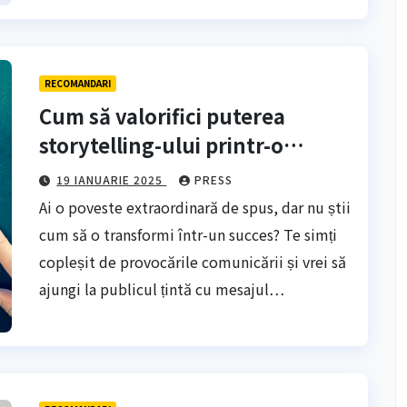
RECOMANDARI
Cum să valorifici puterea
storytelling-ului printr-o
agenție PR
19 IANUARIE 2025
PRESS
Ai o poveste extraordinară de spus, dar nu știi
cum să o transformi într-un succes? Te simți
copleșit de provocările comunicării și vrei să
ajungi la publicul țintă cu mesajul…