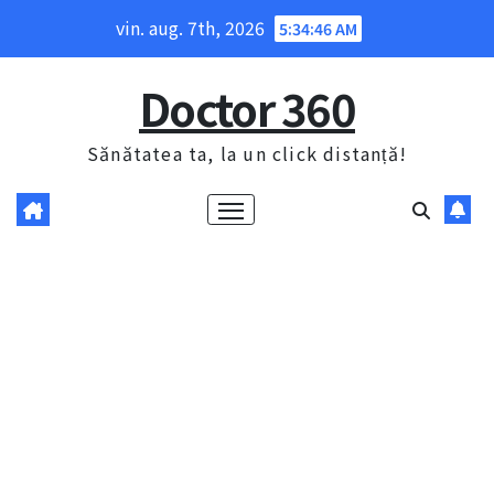
Skip
vin. aug. 7th, 2026
5:34:46 AM
to
content
Doctor 360
Sănătatea ta, la un click distanță!