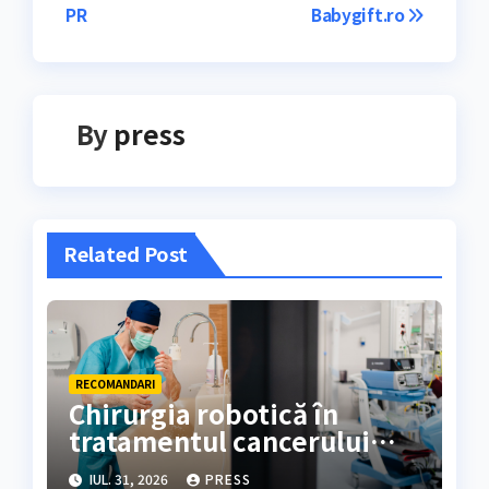
articole
PR
Babygift.ro
By
press
Related Post
RECOMANDARI
Chirurgia robotică în
tratamentul cancerului
colorectal
IUL. 31, 2026
PRESS