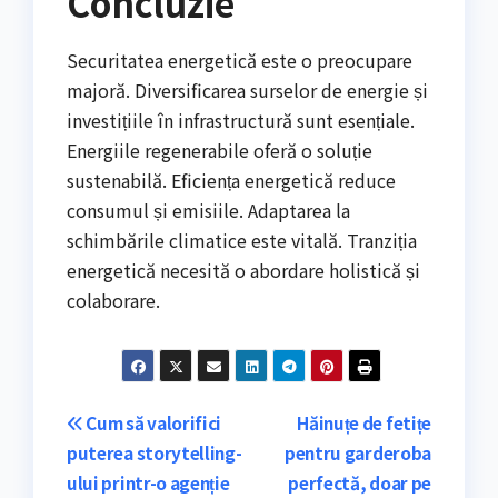
Concluzie
Securitatea energetică este o preocupare
majoră. Diversificarea surselor de energie și
investițiile în infrastructură sunt esențiale.
Energiile regenerabile oferă o soluție
sustenabilă. Eficiența energetică reduce
consumul și emisiile. Adaptarea la
schimbările climatice este vitală. Tranziția
energetică necesită o abordare holistică și
colaborare.
Navigare
Cum să valorifici
Hăinuțe de fetițe
puterea storytelling-
pentru garderoba
în
ului printr-o agenție
perfectă, doar pe