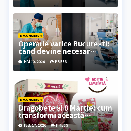
RECOMANDARI
Operație varice București:
când devine necesar
tratamentul chirurgical
MAI 10, 2026
PRESS
RECOMANDARI
Dragobete și 8 Martie: cum
transformi această
perioadă într-un festival al
FEB. 17, 2026
PRESS
răsfățuluiFebruarie și