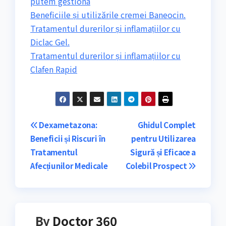
putem gestiona
Beneficiile și utilizările cremei Baneocin.
Tratamentul durerilor și inflamațiilor cu
Diclac Gel.
Tratamentul durerilor și inflamațiilor cu
Clafen Rapid
Navigare
Dexametazona:
Ghidul Complet
Beneficii și Riscuri în
pentru Utilizarea
în
Tratamentul
Sigură și Eficace a
articole
Afecțiunilor Medicale
Colebil Prospect
By
Doctor 360