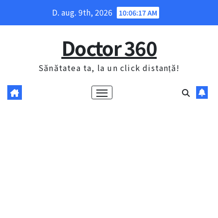
Skip
D. aug. 9th, 2026
10:06:18 AM
to
content
Doctor 360
Sănătatea ta, la un click distanță!