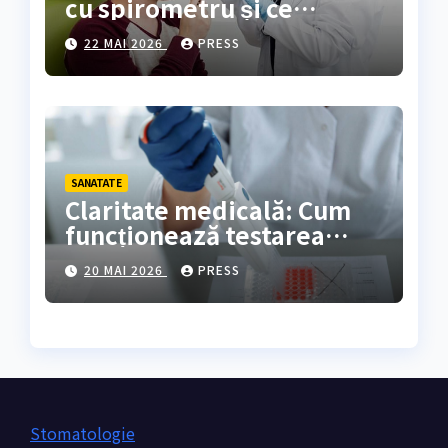
cu spirometru și ce
rezultate oferă?
22 MAI 2026
PRESS
SANATATE
Claritate medicală: Cum
funcționează testarea
genetică și cine are
20 MAI 2026
PRESS
nevoie de ea?
Stomatologie