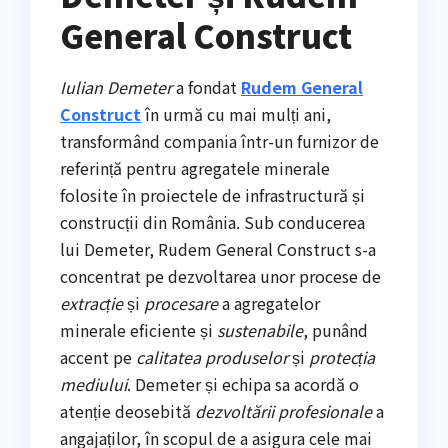
General Construct
Iulian Demeter
a fondat
Rudem General
Construct
în urmă cu mai mulți ani,
transformând compania într-un furnizor de
referință pentru agregatele minerale
folosite în proiectele de infrastructură și
construcții din România. Sub conducerea
lui Demeter, Rudem General Construct s-a
concentrat pe dezvoltarea unor procese de
extracție
și
procesare
a agregatelor
minerale eficiente și
sustenabile
, punând
accent pe
calitatea produselor
și
protecția
mediului
. Demeter și echipa sa acordă o
atenție deosebită
dezvoltării profesionale
a
angajaților, în scopul de a asigura cele mai