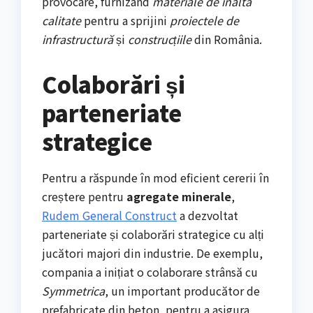
provocare, furnizând
materiale de înaltă
calitate
pentru a sprijini
proiectele de
infrastructură
și
construcțiile
din România.
Colaborări și
parteneriate
strategice
Pentru a răspunde în mod eficient cererii în
creștere pentru
agregate minerale
,
Rudem General Construct
a dezvoltat
parteneriate și colaborări strategice cu alți
jucători majori din industrie. De exemplu,
compania a inițiat o colaborare strânsă cu
Symmetrica
, un important producător de
prefabricate din beton, pentru a asigura