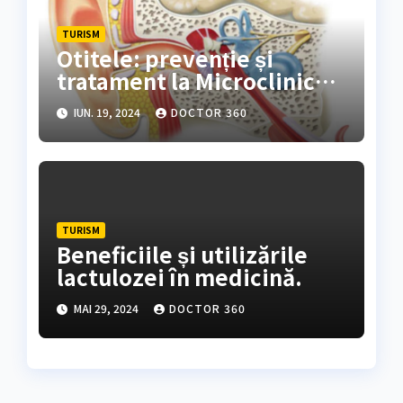
TURISM
Otitele: prevenție și
tratament la Microclinica
Aviației Eridan
IUN. 19, 2024
DOCTOR 360
TURISM
Beneficiile și utilizările
lactulozei în medicină.
MAI 29, 2024
DOCTOR 360