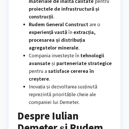
materiale de înaltă calitate
pentru
proiectele de infrastructură și
construcții
.
Rudem General Construct
are o
experiență vastă
în
extracția,
procesarea și distribuția
agregatelor minerale
.
Compania investește în
tehnologii
avansate
și
parteneriate strategice
pentru a
satisface cererea în
creștere
.
Inovația și dezvoltarea susținută
reprezintă prioritățile cheie ale
companiei lui Demeter.
Despre Iulian
Demeter și Rudem