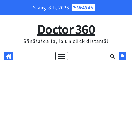
Skip
S. aug. 8th, 2026
7:58:49 AM
to
content
Doctor 360
Sănătatea ta, la un click distanță!