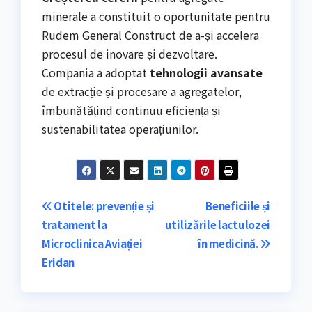
minerale a constituit o oportunitate pentru
Rudem General Construct de a-și accelera
procesul de inovare și dezvoltare.
Compania a adoptat
tehnologii avansate
de extracție și procesare a agregatelor,
îmbunătățind continuu eficiența și
sustenabilitatea operațiunilor.
Navigare
Otitele: prevenție și
Beneficiile și
tratament la
utilizările lactulozei
în
Microclinica Aviației
în medicină.
articole
Eridan