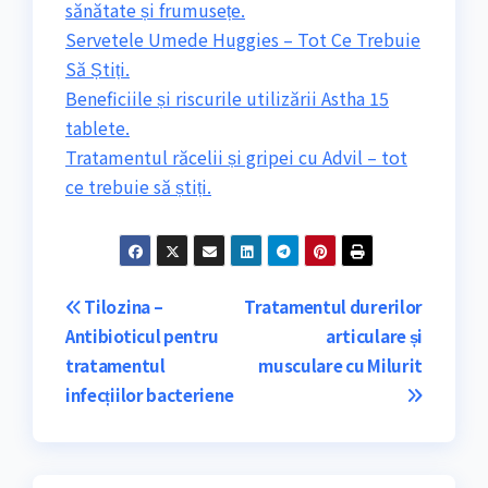
sănătate și frumusețe.
Servetele Umede Huggies – Tot Ce Trebuie
Să Știți.
Beneficiile și riscurile utilizării Astha 15
tablete.
Tratamentul răcelii și gripei cu Advil – tot
ce trebuie să știți.
Navigare
Tilozina –
Tratamentul durerilor
Antibioticul pentru
articulare și
în
tratamentul
musculare cu Milurit
articole
infecțiilor bacteriene