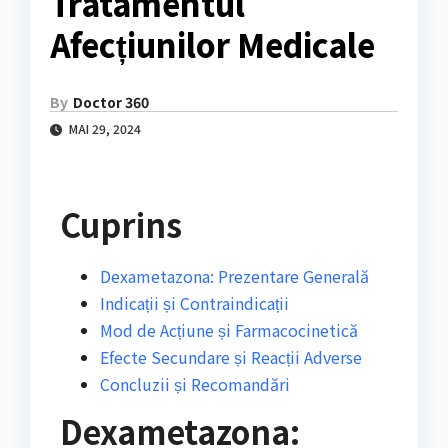
Tratamentul
Afecțiunilor Medicale
By
Doctor 360
MAI 29, 2024
Cuprins
Dexametazona: Prezentare Generală
Indicații și Contraindicații
Mod de Acțiune și Farmacocinetică
Efecte Secundare și Reacții Adverse
Concluzii și Recomandări
Dexametazona: