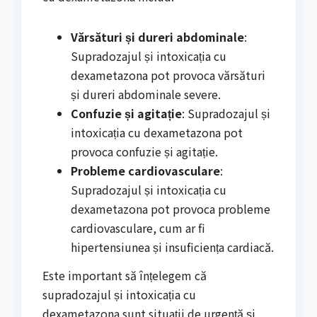
Vărsături și dureri abdominale
:
Supradozajul și intoxicația cu
dexametazona pot provoca vărsături
și dureri abdominale severe.
Confuzie și agitație
: Supradozajul și
intoxicația cu dexametazona pot
provoca confuzie și agitație.
Probleme cardiovasculare
:
Supradozajul și intoxicația cu
dexametazona pot provoca probleme
cardiovasculare, cum ar fi
hipertensiunea și insuficiența cardiacă.
Este important să înțelegem că
supradozajul și intoxicația cu
dexametazona sunt situații de urgență și