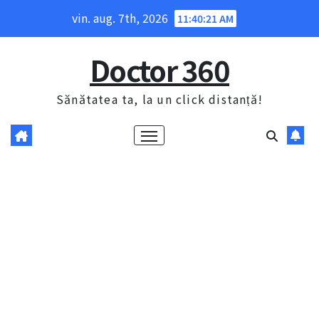
Skip
vin. aug. 7th, 2026
11:40:22 AM
to
content
Doctor 360
Sănătatea ta, la un click distanță!