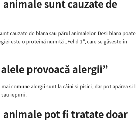
la animale sunt cauzate de
 sunt cauzate de blana sau părul animalelor. Deși blana poate
ergiei este o proteină numită „Fel d 1”, care se găsește în
malele provoacă alergii”
mai comune alergii sunt la câini și pisici, dar pot apărea și l
 sau iepurii.
a animale pot fi tratate doar