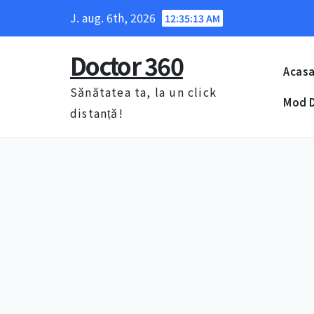
Skip
J. aug. 6th, 2026
12:35:14 AM
to
content
Doctor 360
Acas
Sănătatea ta, la un click
Mod D
distanță!