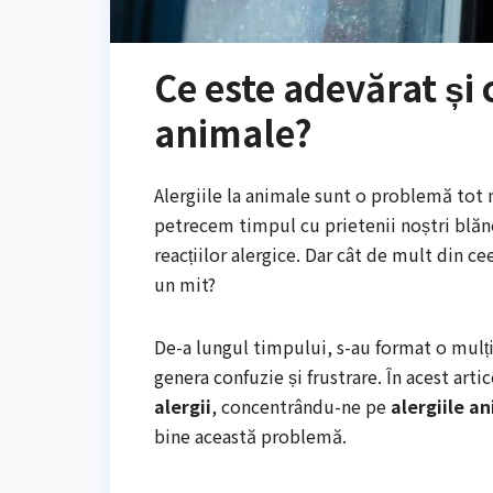
Ce este adevărat și 
animale?
Alergiile la animale sunt o problemă tot
petrecem timpul cu prietenii noștri blă
reacțiilor alergice. Dar cât de mult din ce
un mit?
De-a lungul timpului, s-au format o mulț
genera confuzie și frustrare. În acest art
alergii
, concentrându-ne pe
alergiile a
bine această problemă.