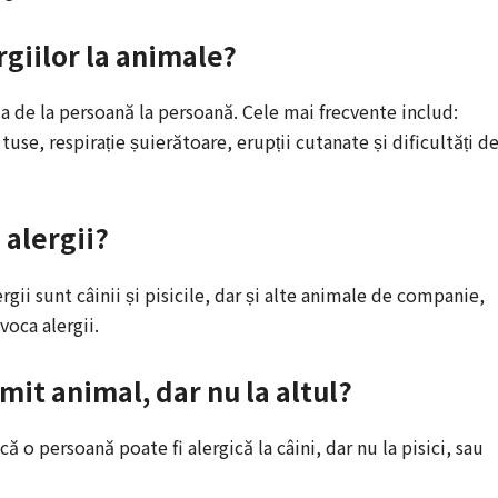
giilor la animale?
a de la persoană la persoană. Cele mai frecvente includ:
use, respirație șuierătoare, erupții cutanate și dificultăți d
alergii?
gii sunt câinii și pisicile, dar și alte animale de companie,
oca alergii.
umit animal, dar nu la altul?
că o persoană poate fi alergică la câini, dar nu la pisici, sau