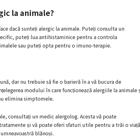
gic la animale?
 face dacă sunteți alergic la animale. Puteți consulta un
ecific, puteți lua antihistaminice pentru a controla
imalele sau puteți opta pentru o imuno-terapie.
nă, dar nu trebuie să fie o barieră în a vă bucura de
elegerea modului în care funcționează alergiile la animale 
sau elimina simptomele.
ale, consultați un medic alergolog. Acesta vă poate
atamente și vă poate oferi sfaturi utile pentru a trăi o viaț
i dumneavoastră blănoși.