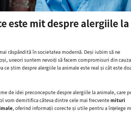
ce este mit despre alergiile la
 mai răspândită în societatea modernă. Deși iubim să ne
noși, uneori suntem nevoiți să facem compromisuri din cauza
ea ce știm despre alergiile la animale este real și cât este do
ime de idei preconcepute despre alergiile la animale, care p
icol vom demitifica câteva dintre cele mai frecvente
mituri
nimale
, oferind informații corecte și utile pentru a înțelege m