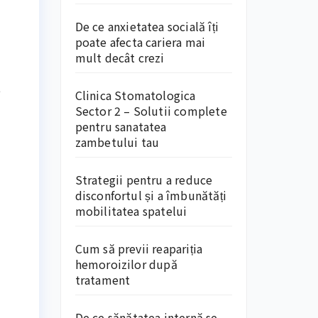
De ce anxietatea socială îți
poate afecta cariera mai
mult decât crezi
e
Clinica Stomatologica
Sector 2 – Solutii complete
pentru sanatatea
zambetului tau
Strategii pentru a reduce
disconfortul și a îmbunătăți
mobilitatea spatelui
Cum să previi reapariția
hemoroizilor după
tratament
De ce sănătatea internă se