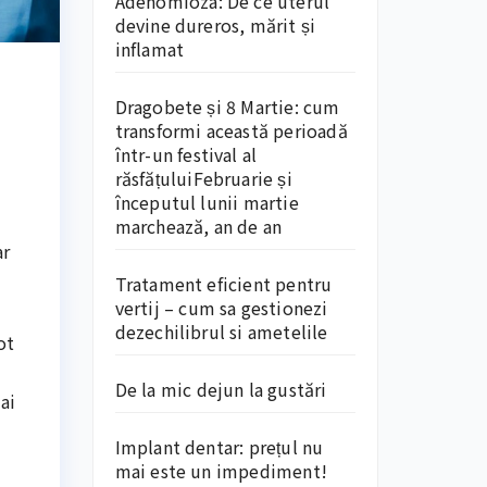
Adenomioza: De ce uterul
devine dureros, mărit și
inflamat
Dragobete și 8 Martie: cum
transformi această perioadă
într-un festival al
răsfățuluiFebruarie și
începutul lunii martie
marchează, an de an
ar
Tratament eficient pentru
vertij – cum sa gestionezi
dezechilibrul si ametelile
ot
De la mic dejun la gustări
ai
Implant dentar: prețul nu
mai este un impediment!