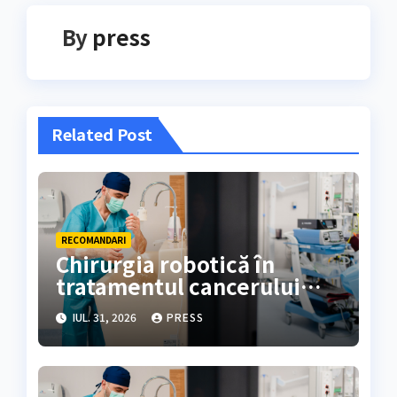
By
press
Related Post
RECOMANDARI
Chirurgia robotică în
tratamentul cancerului
colorectal
IUL. 31, 2026
PRESS