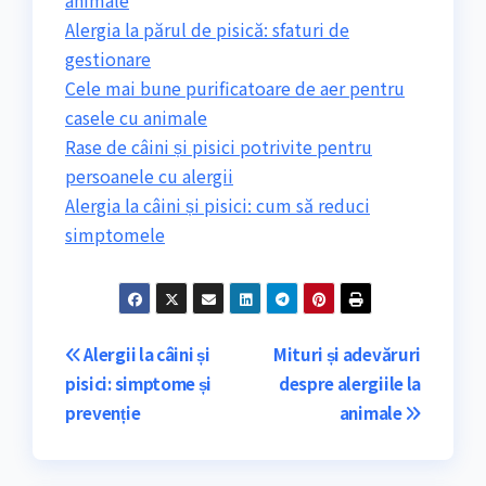
animale
Alergia la părul de pisică: sfaturi de
gestionare
Cele mai bune purificatoare de aer pentru
casele cu animale
Rase de câini și pisici potrivite pentru
persoanele cu alergii
Alergia la câini și pisici: cum să reduci
simptomele
Navigare
Alergii la câini și
Mituri și adevăruri
pisici: simptome și
despre alergiile la
în
prevenție
animale
articole