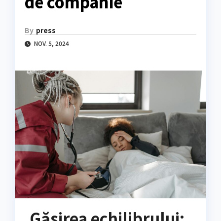
de companie
By
press
NOV. 5, 2024
Găsirea echilibrului: