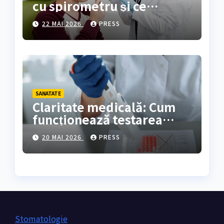
cu spirometru și ce
rezultate oferă?
22 MAI 2026
PRESS
SANATATE
Claritate medicală: Cum
funcționează testarea
genetică și cine are
20 MAI 2026
PRESS
nevoie de ea?
Stomatologie