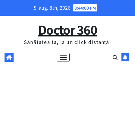
Skip
S. aug. 8th, 2026
3:44:01 PM
to
content
Doctor 360
Sănătatea ta, la un click distanță!