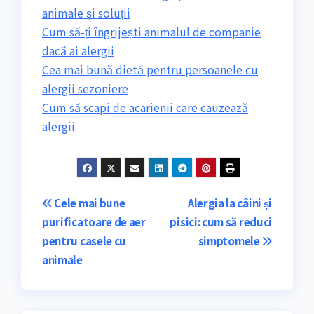
animale și soluții
Cum să-ți îngrijești animalul de companie
dacă ai alergii
Cea mai bună dietă pentru persoanele cu
alergii sezoniere
Cum să scapi de acarienii care cauzează
alergii
Navigare
Cele mai bune
Alergia la câini și
purificatoare de aer
pisici: cum să reduci
în
pentru casele cu
simptomele
articole
animale