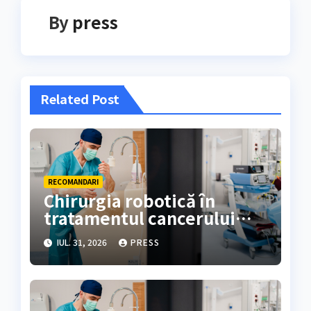
By
press
Related Post
RECOMANDARI
Chirurgia robotică în
tratamentul cancerului
colorectal
IUL. 31, 2026
PRESS