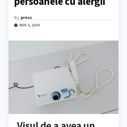
persoanele cu alergii
By
press
NOV. 5, 2024
Visul de a avea un