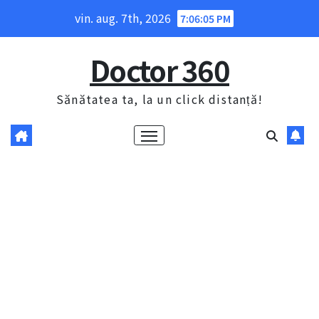
Skip
vin. aug. 7th, 2026
7:06:06 PM
to
content
Doctor 360
Sănătatea ta, la un click distanță!