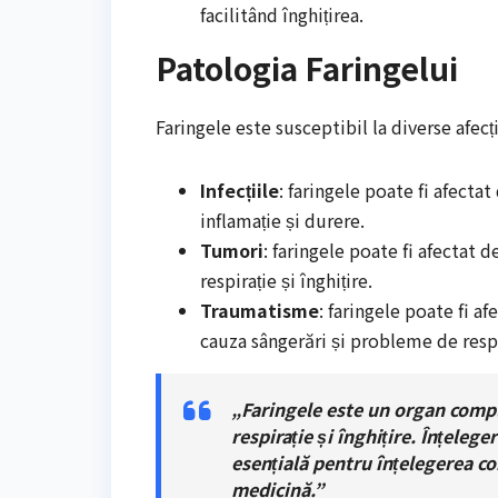
facilitând înghițirea.
Patologia Faringelui
Faringele este susceptibil la diverse afecți
Infecțiile
: faringele poate fi afectat
inflamație și durere.
Tumori
: faringele poate fi afectat
respirație și înghițire.
Traumatisme
: faringele poate fi a
cauza sângerări și probleme de respi
„Faringele este un organ comple
respirație și înghițire. Înțelege
esențială pentru înțelegerea co
medicină.”