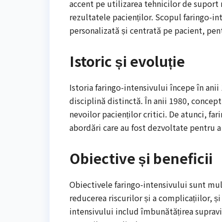
accent pe utilizarea tehnicilor de suport 
rezultatele pacienților. Scopul faringo-inte
personalizată și centrată pe pacient, pent
Istoric și evoluție
Istoria faringo-intensivului începe în ani
disciplină distinctă. În anii 1980, concep
nevoilor pacienților critici. De atunci, fa
abordări care au fost dezvoltate pentru a
Obiective și beneficii
Obiectivele faringo-intensivului sunt mult
reducerea riscurilor și a complicațiilor, și
intensivului includ îmbunătățirea supravie