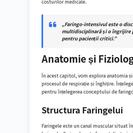
costurilor medicale.
„Faringo-intensivul este o dis
multidisciplinară și o îngrijir
pentru pacienții critici.”
Anatomie și Fiziolo
În acest capitol, vom explora anatomia și 
procesul de respirație și înghițire. Înțeleg
pentru înțelegerea conceptului de faringo
Structura Faringelui
Faringele este un canal muscular situat î