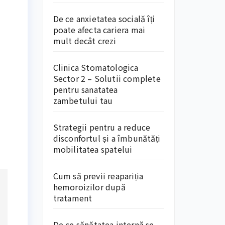
De ce anxietatea socială îți
poate afecta cariera mai
mult decât crezi
Clinica Stomatologica
Sector 2 – Solutii complete
pentru sanatatea
zambetului tau
Strategii pentru a reduce
disconfortul și a îmbunătăți
mobilitatea spatelui
Cum să previi reapariția
hemoroizilor după
tratament
De ce sănătatea internă se