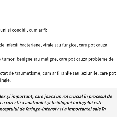
uni și condiții, cum ar fi:
 de infecții bacteriene, virale sau fungice, care pot cauza
 de tumori benigne sau maligne, care pot cauza probleme de
fectat de traumatisme, cum ar fi rănile sau leziunile, care pot
rație.
x și important, care joacă un rol crucial în procesul de
rea corectă a anatomiei și fiziologiei faringelui este
nceptului de faringo-intensiv și a importanței sale în