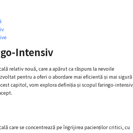
ă
iv
tive
ngo-Intensiv
ală relativ nouă, care a apărut ca răspuns la nevoile
ezvoltat pentru a oferi o abordare mai eficientă și mai sigură
 acest capitol, vom explora definiția și scopul faringo-intensiv
ncept.
ală care se concentrează pe îngrijirea pacienților critici, cu