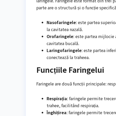
laringele. Faringele este format din trei p
parte are o structură și o funcție specifică
Nasofaringele
: este partea superio
la cavitatea nazală.
Orofaringele
: este partea mijlocie 
cavitatea bucală.
Laringofaringele
: este partea infer
conectează la traheea.
Funcțiile Faringelui
Faringele are două funcții principale: respir
Respirația
: faringele permite trecer
trahee, facilitând respirația.
Înghițirea
: faringele permite trecer