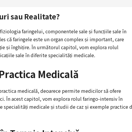
uri sau Realitate?
iziologia faringelui, componentele sale și funcțiile sale în
țeles că faringele este un organ complex și important, care
ție și înghițire. În următorul capitol, vom explora rolul
icațiile sale în diferite specialități medicale.
 Practica Medicală
n practica medicală, deoarece permite medicilor să ofere
tici. În acest capitol, vom explora rolul faringo-intensiv în
rite specialități medicale și studii de caz și exemple practice 