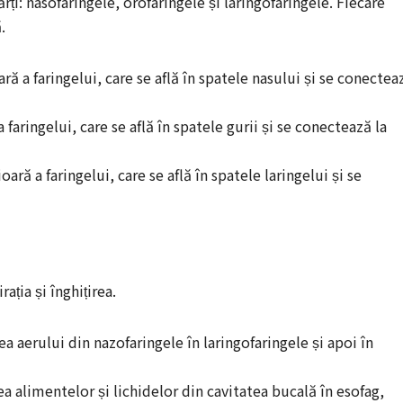
ărți: nasofaringele, orofaringele și laringofaringele. Fiecare
.
ară a faringelui, care se află în spatele nasului și se conectea
a faringelui, care se află în spatele gurii și se conectează la
ioară a faringelui, care se află în spatele laringelui și se
ația și înghițirea.
ea aerului din nazofaringele în laringofaringele și apoi în
ea alimentelor și lichidelor din cavitatea bucală în esofag,