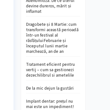
Adenomioza: De ce uterul
devine dureros, mărit și
inflamat
Dragobete și 8 Martie: cum
transformi această perioadă
într-un festival al
răsfățuluiFebruarie și
începutul lunii martie
marchează, an de an
Tratament eficient pentru
vertij – cum sa gestionezi
dezechilibrul si ametelile
De la mic dejun la gustări
Implant dentar: prețul nu
mai este un impediment!