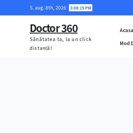
Skip
S. aug. 8th, 2026
3:08:20 PM
to
content
Doctor 360
Acas
Sănătatea ta, la un click
Mod D
distanță!