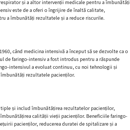
respirator și a altor intervenții medicale pentru a îmbunătăți
nsiv este de a oferi o îngrijire de înaltă calitate,
ru a îmbunătăți rezultatele și a reduce riscurile.
i 1960, când medicina intensivă a început să se dezvolte ca o
tul de faringo-intensiv a fost introdus pentru a răspunde
ringo-intensivul a evoluat continuu, cu noi tehnologii și
 îmbunătăți rezultatele pacienților.
iple și includ îmbunătățirea rezultatelor pacienților,
 îmbunătățirea calității vieții pacienților. Beneficiile faringo-
țuirii pacienților, reducerea duratei de spitalizare și a