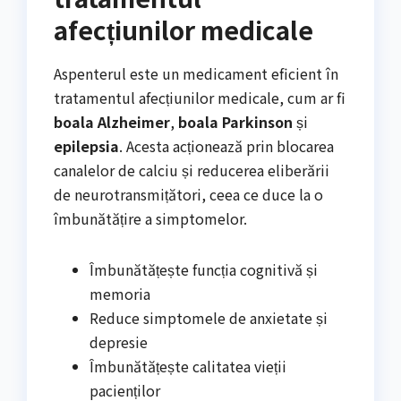
afecțiunilor medicale
Aspenterul este un medicament eficient în
tratamentul afecțiunilor medicale, cum ar fi
boala Alzheimer
,
boala Parkinson
și
epilepsia
. Acesta acționează prin blocarea
canalelor de calciu și reducerea eliberării
de neurotransmițători, ceea ce duce la o
îmbunătățire a simptomelor.
Îmbunătățește funcția cognitivă și
memoria
Reduce simptomele de anxietate și
depresie
Îmbunătățește calitatea vieții
pacienților