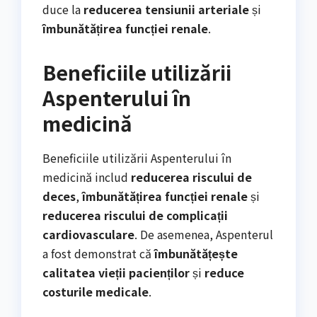
duce la
reducerea tensiunii arteriale
și
îmbunătățirea funcției renale
.
Beneficiile utilizării
Aspenterului în
medicină
Beneficiile utilizării Aspenterului în
medicină includ
reducerea riscului de
deces
,
îmbunătățirea funcției renale
și
reducerea riscului de complicații
cardiovasculare
. De asemenea, Aspenterul
a fost demonstrat că
îmbunătățește
calitatea vieții pacienților
și
reduce
costurile medicale
.