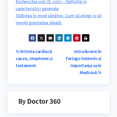
Escherichia coli (E. coli) – Definiție și
caracteristici generale
Slăbirea în mod sănătos: Cum să atingi și să
menții greutatea ideală.
Navigare
Aritmia cardiacă:
Introducere în
cauze, simptome și
Faringo-Intensiv și
în
tratament.
Importanța sa în
articole
Medicină
By
Doctor 360