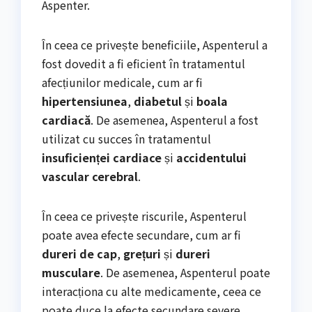
Aspenter.
În ceea ce privește beneficiile, Aspenterul a
fost dovedit a fi eficient în tratamentul
afecțiunilor medicale, cum ar fi
hipertensiunea
,
diabetul
și
boala
cardiacă
. De asemenea, Aspenterul a fost
utilizat cu succes în tratamentul
insuficienței cardiace
și
accidentului
vascular cerebral
.
În ceea ce privește riscurile, Aspenterul
poate avea efecte secundare, cum ar fi
dureri de cap
,
grețuri
și
dureri
musculare
. De asemenea, Aspenterul poate
interacționa cu alte medicamente, ceea ce
poate duce la efecte secundare severe.