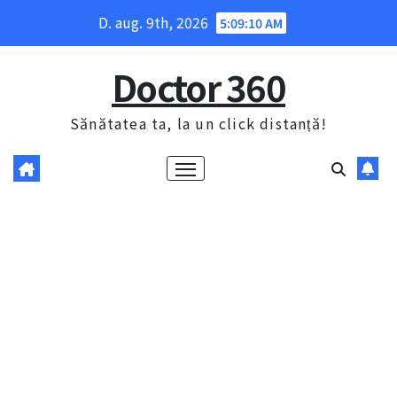
Skip
D. aug. 9th, 2026
5:09:12 AM
to
content
Doctor 360
Sănătatea ta, la un click distanță!