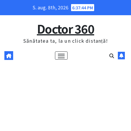
Skip
S. aug. 8th, 2026
6:37:45 PM
to
content
Doctor 360
Sănătatea ta, la un click distanță!