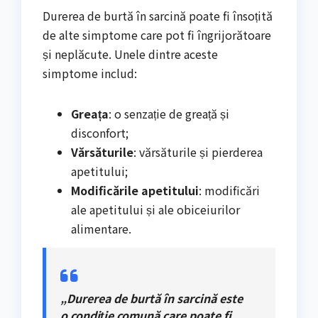
Durerea de burtă în sarcină poate fi însoțită
de alte simptome care pot fi îngrijorătoare
și neplăcute. Unele dintre aceste
simptome includ:
Greața
: o senzație de greață și
disconfort;
Vărsăturile
: vărsăturile și pierderea
apetitului;
Modificările apetitului
: modificări
ale apetitului și ale obiceiurilor
alimentare.
„Durerea de burtă în sarcină este
o condiție comună care poate fi