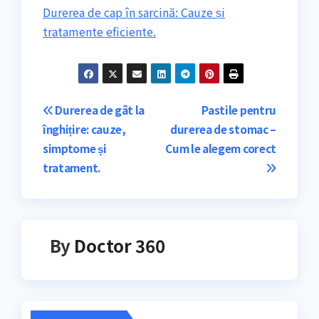
Durerea de cap în sarcină: Cauze și
tratamente eficiente.
Navigare
Durerea de gât la
Pastile pentru
înghițire: cauze,
durerea de stomac –
în
simptome și
Cum le alegem corect
articole
tratament.
By
Doctor 360