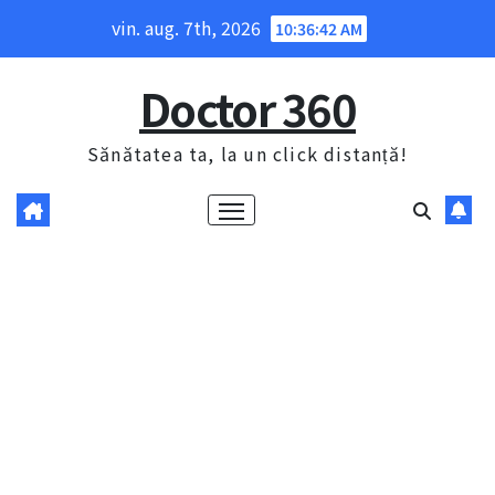
Skip
vin. aug. 7th, 2026
10:36:43 AM
to
content
Doctor 360
Sănătatea ta, la un click distanță!