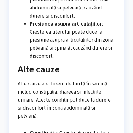
abdominală și pelviană, cauzând
durere și disconfort.
Presiunea asupra articulațiilor
:
Creșterea uterului poate duce la
presiune asupra articulațiilor din zona
pelviană și spinală, cauzând durere și
disconfort.
Alte cauze
Alte cauze ale durerii de burtă în sarcină
includ constipația, diareea și infecțiile
urinare. Aceste condiții pot duce la durere
și disconfort în zona abdominală și
pelviană.
Constipația
: Constipația poate duce