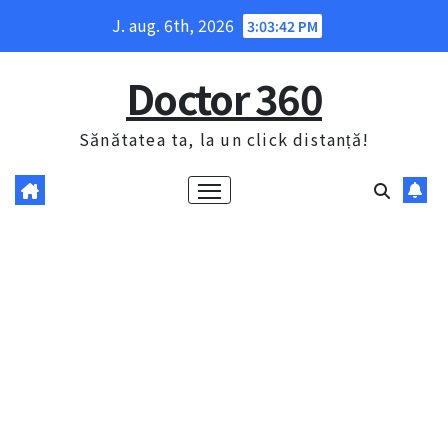
Skip
J. aug. 6th, 2026
3:03:43 PM
to
content
Doctor 360
Sănătatea ta, la un click distanță!