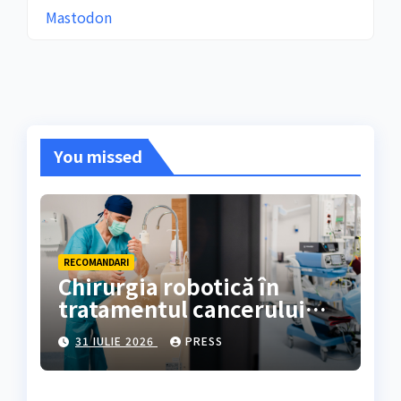
Mastodon
You missed
RECOMANDARI
Chirurgia robotică în
tratamentul cancerului
colorectal
31 IULIE 2026
PRESS