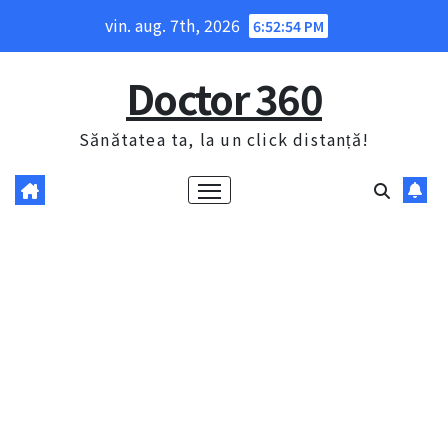
Skip
vin. aug. 7th, 2026
6:52:55 PM
to
content
Doctor 360
Sănătatea ta, la un click distanță!