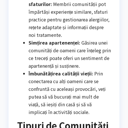
sfaturilor:
Membrii comunității pot
împărtăși experiențe similare, sfaturi
practice pentru gestionarea alergiilor,
rețete adaptate și informații despre
noi tratamente.
Simțirea apartenenței:
Găsirea unei
comunități de oameni care înțeleg prin
ce treceți poate oferi un sentiment de
apartenență și susținere.
Îmbunătățirea calității vieții:
Prin
conectarea cu alți oameni care se
confruntă cu aceleași provocări, veți
putea să vă bucurați mai mult de
viață, să ieșiți din casă și să vă
implicați în activități sociale.
Tipuri de Comunități