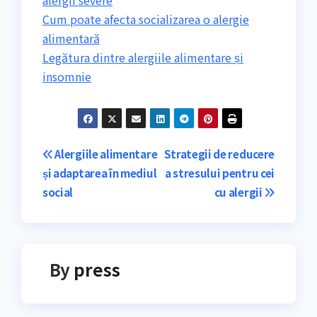
Cum poate afecta socializarea o alergie
alimentară
Legătura dintre alergiile alimentare și
insomnie
Navigare
Alergiile alimentare
Strategii de reducere
și adaptarea în mediul
a stresului pentru cei
în
social
cu alergii
articole
By
press