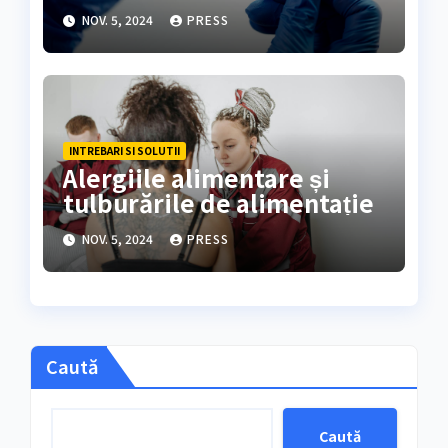
alimentare
NOV. 5, 2024
PRESS
INTREBARI SI SOLUTII
Alergiile alimentare și
tulburările de alimentație
NOV. 5, 2024
PRESS
Caută
Caută