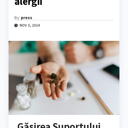
alergii
By
press
NOV. 5, 2024
Găsirea Suportului