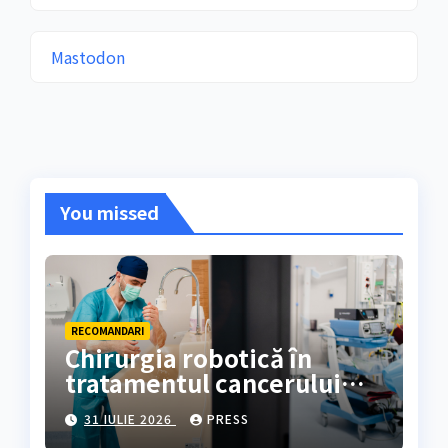
Mastodon
You missed
RECOMANDARI
Chirurgia robotică în
tratamentul cancerului
colorectal
31 IULIE 2026
PRESS