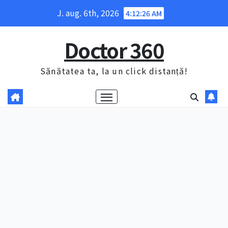
Skip
J. aug. 6th, 2026
4:12:27 AM
to
content
Doctor 360
Sănătatea ta, la un click distanță!