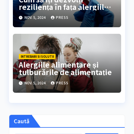
reziliența în fața alergiilor
alimentare
NOV. 5, 2024
PRESS
INTREBARI SI SOLUTII
Alergiile alimentare și
tulburările de alimentație
NOV. 5, 2024
PRESS
Caută