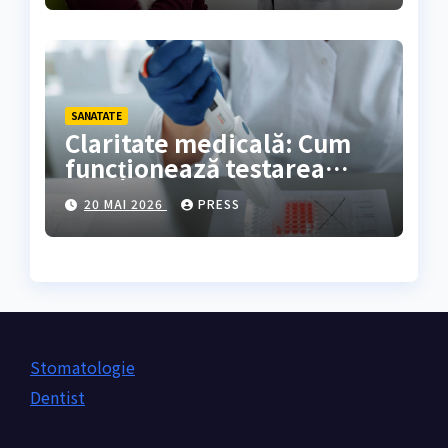
SANATATE
Claritate medicală: Cum
funcționează testarea
genetică și cine are
20 MAI 2026
PRESS
nevoie de ea?
Stomatologie
Dentist