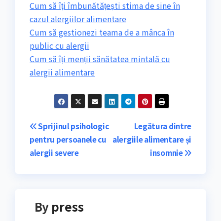
Cum să îți îmbunătățești stima de sine în
cazul alergiilor alimentare
Cum să gestionezi teama de a mânca în
public cu alergii
Cum să îți menții sănătatea mintală cu
alergii alimentare
Navigare
Sprijinul psihologic
Legătura dintre
pentru persoanele cu
alergiile alimentare și
în
alergii severe
insomnie
articole
By
press