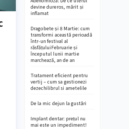
Adenomioza: De ce uterul
devine dureros, mărit și
inflamat
c
Dragobete și 8 Martie: cum
transformi această perioadă
într-un festival al
răsfățuluiFebruarie și
începutul lunii martie
marchează, an de an
Tratament eficient pentru
vertij – cum sa gestionezi
dezechilibrul si ametelile
De la mic dejun la gustări
Implant dentar: prețul nu
mai este un impediment!