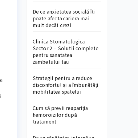
De ce anxietatea socială îți
poate afecta cariera mai
mult decât crezi
Clinica Stomatologica
Sector 2 – Solutii complete
pentru sanatatea
zambetului tau
Strategii pentru a reduce
ia
disconfortul și a îmbunătăți
mobilitatea spatelui
i
Cum să previi reapariția
hemoroizilor după
tratament
De ce sănătatea internă se