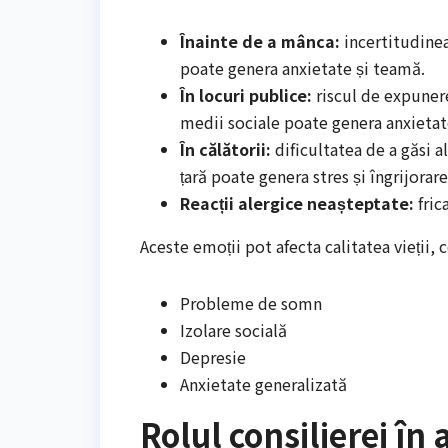
Înainte de a mânca:
incertitudinea
poate genera anxietate și teamă.
În locuri publice:
riscul de expunere
medii sociale poate genera anxietate
În călătorii:
dificultatea de a găsi a
țară poate genera stres și îngrijorare
Reacții alergice neașteptate:
fric
Aceste emoții pot afecta calitatea vieții,
Probleme de somn
Izolare socială
Depresie
Anxietate generalizată
Rolul consilierei în 