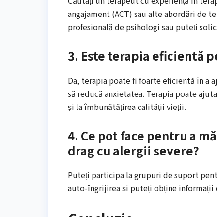
Căutați un terapeut cu experiență în ter
angajament (ACT) sau alte abordări de ter
profesională de psihologi sau puteți sol
3. Este terapia eficientă 
Da, terapia poate fi foarte eficientă în a
să reducă anxietatea. Terapia poate ajuta
și la îmbunătățirea calității vieții.
4. Ce pot face pentru a mă
drag cu alergii severe?
Puteți participa la grupuri de suport pentr
auto-îngrijirea și puteți obține informații