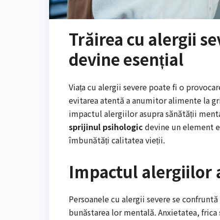
Trăirea cu alergii s
devine esențial
Viața cu alergii severe poate fi o provocar
evitarea atentă a anumitor alimente la gri
impactul alergiilor asupra sănătății ment
sprijinul psihologic
devine un element ese
îmbunătăți calitatea vieții.
Impactul alergiilor
Persoanele cu alergii severe se confruntă 
bunăstarea lor mentală. Anxietatea, frica ș