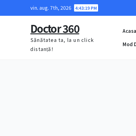
Skip
vin. aug. 7th, 2026
4:43:21 PM
to
content
Doctor 360
Acas
Sănătatea ta, la un click
Mod D
distanță!