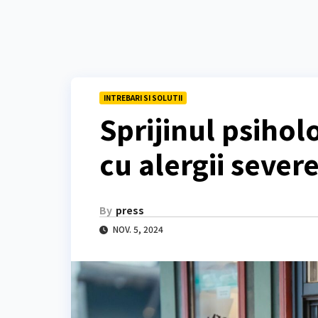
INTREBARI SI SOLUTII
Sprijinul psiho
cu alergii sever
By
press
NOV. 5, 2024