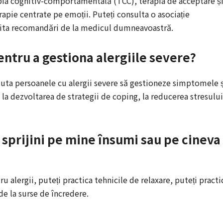
apia cognitiv-comportamentală (TCC), terapia de acceptare ș
apie centrate pe emoții. Puteți consulta o asociație
icita recomandări de la medicul dumneavoastră.
pentru a gestiona alergiile severe?
 ajuta persoanele cu alergii severe să gestioneze simptomele 
 la dezvoltarea de strategii de coping, la reducerea stresului
 sprijini pe mine însumi sau pe cineva
u alergii, puteți practica tehnicile de relaxare, puteți practi
 de la surse de încredere.