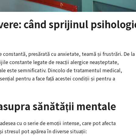
evere: când sprijinul psihologi
e constantă, presărată cu anxietate, teamă și frustrări. De la
jile constante legate de reacții alergice neașteptate,
ale este semnificativ. Dincolo de tratamentul medical,
nțial pentru a face față acestei condiții și pentru a
 asupra sănătății mentale
adesea cu o serie de emoții intense, care pot afecta
i stresul pot apărea în diverse situații: