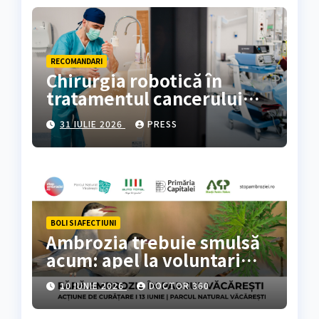
RECOMANDARI
Chirurgia robotică în
tratamentul cancerului
colorectal
31 IULIE 2026
PRESS
BOLI SI AFECTIUNI
Ambrozia trebuie smulsă
acum: apel la voluntari
pentru acțiune de curățare
10 IUNIE 2026
DOCTOR 360
în Parcul Natural
Văcărești