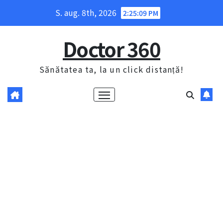
Skip
S. aug. 8th, 2026
2:25:10 PM
to
content
Doctor 360
Sănătatea ta, la un click distanță!