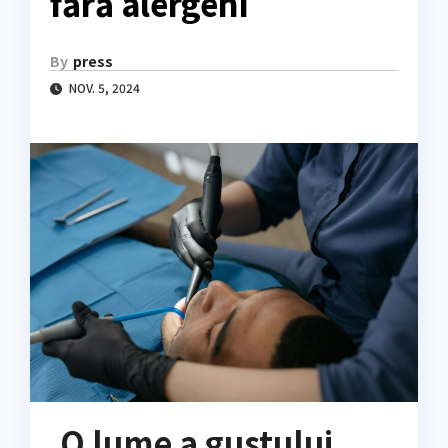
fără alergeni
By
press
NOV. 5, 2024
O lume a gustului