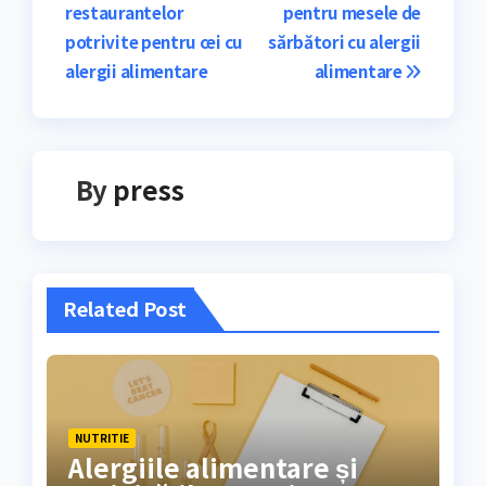
restaurantelor
pentru mesele de
în
potrivite pentru cei cu
sărbători cu alergii
articole
alergii alimentare
alimentare
By
press
Related Post
NUTRITIE
Alergiile alimentare și