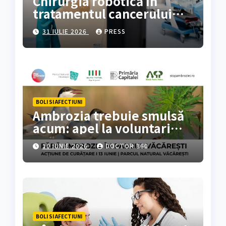
Chirurgia robotică în
tratamentul cancerului
colorectal
31 IULIE 2026
PRESS
BOLI SI AFECTIUNI
Ambrozia trebuie smulsă
acum: apel la voluntari
pentru acțiune de curățare
10 IUNIE 2026
DOCTOR 360
în Parcul Natural
Văcărești
BOLI SI AFECTIUNI