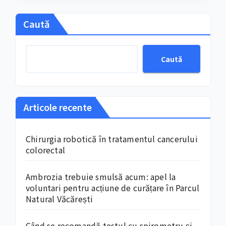
Caută
Caută
Articole recente
Chirurgia robotică în tratamentul cancerului
colorectal
Ambrozia trebuie smulsă acum: apel la
voluntari pentru acțiune de curățare în Parcul
Natural Văcărești
Când se recomandă testul cu spirometru și