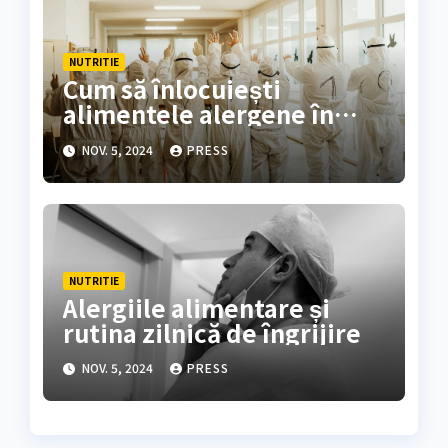
NUTRITIE
Cum să înlocuiești
alimentele alergene în
rețetele preferate
NOV. 5, 2024
PRESS
NUTRITIE
Alergiile alimentare și
rutina zilnică de îngrijire
NOV. 5, 2024
PRESS