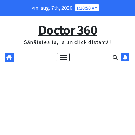
Skip
vin. aug. 7th, 2026
1:10:51 AM
to
content
Doctor 360
Sănătatea ta, la un click distanță!