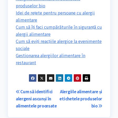
produselor bio
Idei de rețete pentru persoane cu alergii
alimentare
Cum să îți faci cumpărăturile în siguranță cu
alergii alimentare
Cum să eviți reacțiile alergice la evenimente
sociale
Gestionarea alergiilor alimentare în
restaurant
Navigare
Cum să identifici
Alergiile alimentare și
alergeni ascunși în
etichetele produselor
în
alimentele procesate
bio
articole