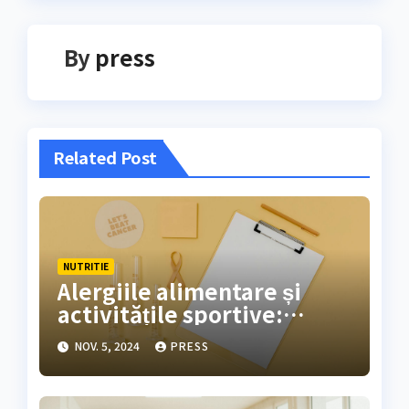
By
press
Related Post
NUTRITIE
Alergiile alimentare și
activitățile sportive:
sfaturi utile
NOV. 5, 2024
PRESS