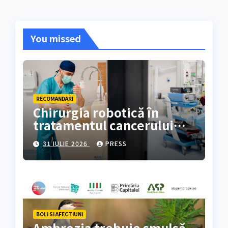
You missed
RECOMANDARI
Chirurgia robotică în
tratamentul cancerului
colorectal
31 IULIE 2026
PRESS
BOLI SI AFECTIUNI
Ambrozia trebuie smulsă