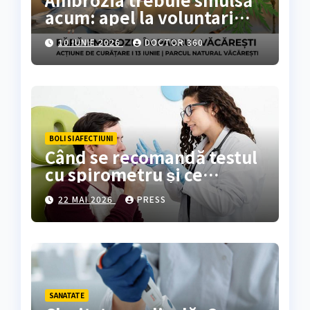
acum: apel la voluntari
pentru acțiune de curățare
10 IUNIE 2026
DOCTOR 360
în Parcul Natural
Văcărești
BOLI SI AFECTIUNI
Când se recomandă testul
cu spirometru și ce
rezultate oferă?
22 MAI 2026
PRESS
SANATATE