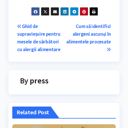
Navigare
Ghid de
Cum să identifici
supraviețuire pentru
alergeni ascunși în
în
mesele de sărbători
alimentele procesate
articole
cu alergii alimentare
By
press
Related Post