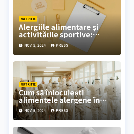
NUTRITIE
Alergiile alimentare și
activitățile sportive:
sfaturi utile
NOV. 5, 2024
PRESS
NUTRITIE
Cum să înlocuiești
alimentele alergene în
rețetele preferate
NOV. 5, 2024
PRESS