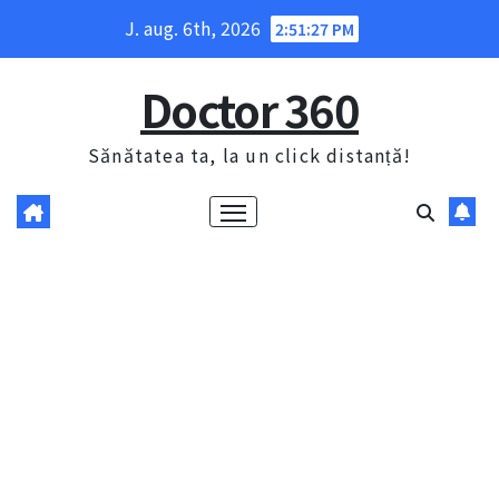
Skip
J. aug. 6th, 2026
2:51:29 PM
to
content
Doctor 360
Sănătatea ta, la un click distanță!