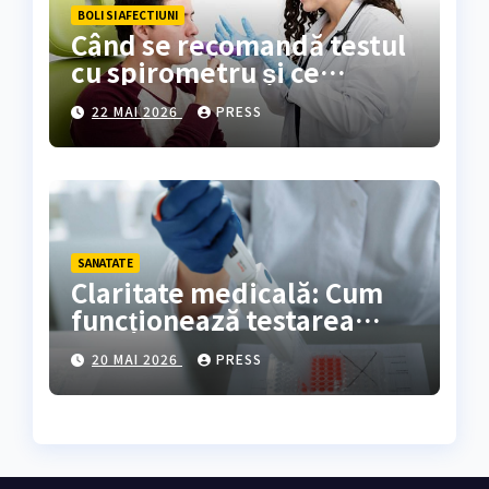
BOLI SI AFECTIUNI
Când se recomandă testul
cu spirometru și ce
rezultate oferă?
22 MAI 2026
PRESS
SANATATE
Claritate medicală: Cum
funcționează testarea
genetică și cine are
20 MAI 2026
PRESS
nevoie de ea?