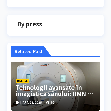
By
press
Related Post
DIVERSE
Tehnologii avansate în
imagistica sânului: RMN 3T
la Donna Medical Center
MART. 28, 2025
SC