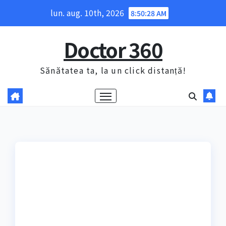
Skip
lun. aug. 10th, 2026
8:50:30 AM
to
content
Doctor 360
Sănătatea ta, la un click distanță!