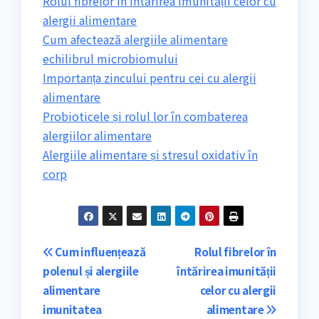
Rolul fibrelor în întărirea imunității celor cu
alergii alimentare
Cum afectează alergiile alimentare
echilibrul microbiomului
Importanța zincului pentru cei cu alergii
alimentare
Probioticele și rolul lor în combaterea
alergiilor alimentare
Alergiile alimentare și stresul oxidativ în
corp
Navigare
Cum influențează
Rolul fibrelor în
polenul și alergiile
întărirea imunității
în
alimentare
celor cu alergii
articole
imunitatea
alimentare