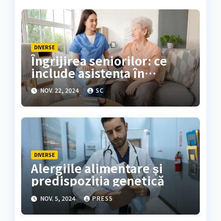
DIVERSE
Îngrijirea seniorilor: ce
include asistența în
căminele de bătrâni?
NOV. 22, 2024
SC
DIVERSE
Alergiile alimentare și
predispoziția genetică
NOV. 5, 2024
PRESS