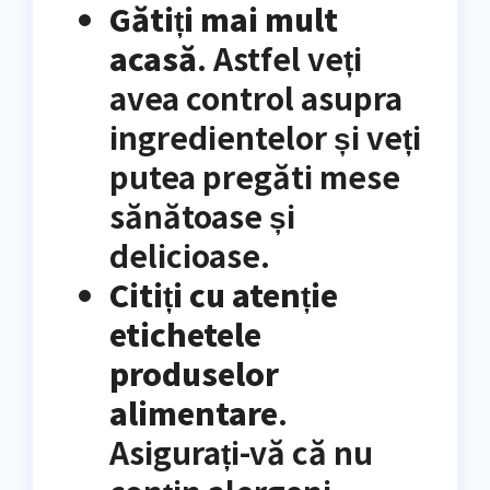
Gătiți mai mult
acasă
. Astfel veți
avea control asupra
ingredientelor și veți
putea pregăti mese
sănătoase și
delicioase.
Citiți cu atenție
etichetele
produselor
alimentare
.
Asigurați-vă că nu