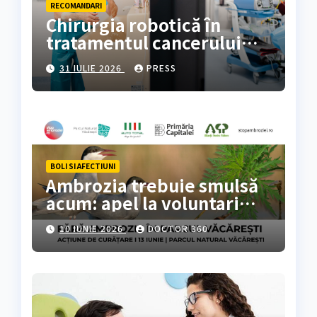
RECOMANDARI
Chirurgia robotică în
tratamentul cancerului
colorectal
31 IULIE 2026
PRESS
BOLI SI AFECTIUNI
Ambrozia trebuie smulsă
acum: apel la voluntari
pentru acțiune de curățare
10 IUNIE 2026
DOCTOR 360
în Parcul Natural
Văcărești