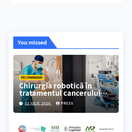
You missed
RECOMANDARI
Chirurgia robotică în
tratamentul cancerului
colorectal
31 IULIE 2026
PRESS