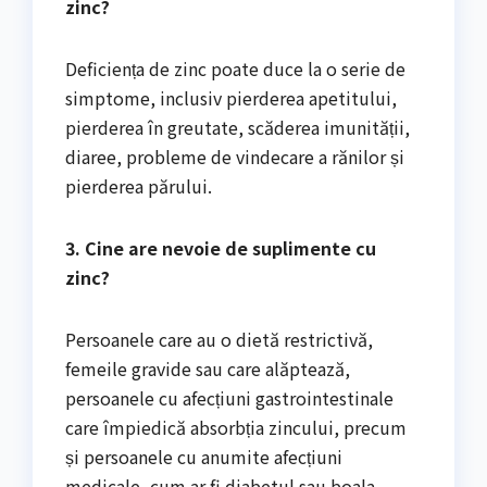
zinc?
Deficiența de zinc poate duce la o serie de
simptome, inclusiv pierderea apetitului,
pierderea în greutate, scăderea imunității,
diaree, probleme de vindecare a rănilor și
pierderea părului.
3. Cine are nevoie de suplimente cu
zinc?
Persoanele care au o dietă restrictivă,
femeile gravide sau care alăptează,
persoanele cu afecțiuni gastrointestinale
care împiedică absorbția zincului, precum
și persoanele cu anumite afecțiuni
medicale, cum ar fi diabetul sau boala