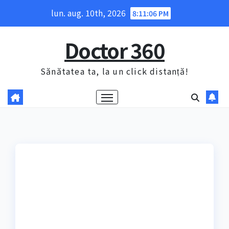
Skip
lun. aug. 10th, 2026
8:11:07 PM
to
content
Doctor 360
Sănătatea ta, la un click distanță!