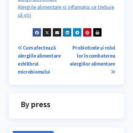
Alergiile alimentare și inflamația: ce trebuie
să știi
Navigare
Cum afectează
Probioticele și rolul
alergiile alimentare
lor în combaterea
în
echilibrul
alergiilor alimentare
articole
microbiomului
By
press