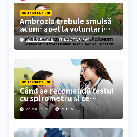
BOLI SI AFECTIUNI
Ambrozia trebuie smulsă
acum: apel la voluntari
pentru acțiune de curățare
10 IUNIE 2026
DOCTOR 360
în Parcul Natural
Văcărești
BOLI SI AFECTIUNI
Când se recomandă testul
cu spirometru și ce
rezultate oferă?
22 MAI 2026
PRESS