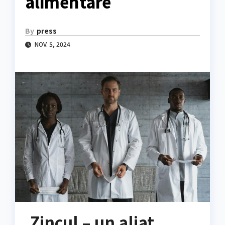
alimentare
By
press
NOV. 5, 2024
Zincul – un aliat