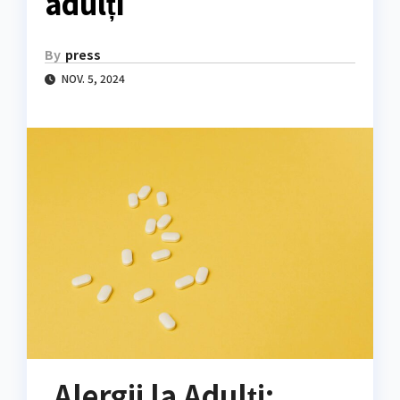
adulți
By
press
NOV. 5, 2024
Alergii la Adulți: