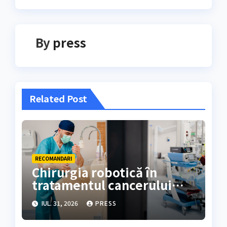
articole
By
press
Related Post
RECOMANDARI
Chirurgia robotică în
tratamentul cancerului
colorectal
IUL. 31, 2026
PRESS