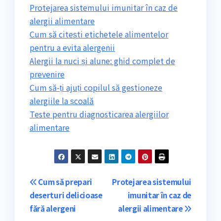
Protejarea sistemului imunitar în caz de
alergii alimentare
Cum să citești etichetele alimentelor
pentru a evita alergenii
Alergii la nuci și alune: ghid complet de
prevenire
Cum să-ți ajuți copilul să gestioneze
alergiile la școală
Teste pentru diagnosticarea alergiilor
alimentare
Navigare
Cum să prepari
Protejarea sistemului
deserturi delicioase
imunitar în caz de
în
fără alergeni
alergii alimentare