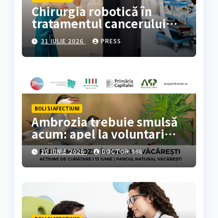
Chirurgia robotică în
tratamentul cancerului
colorectal
31 IULIE 2026
PRESS
BOLI SI AFECTIUNI
Ambrozia trebuie smulsă
acum: apel la voluntari
pentru acțiune de curățare
10 IUNIE 2026
DOCTOR 360
în Parcul Natural
Văcărești