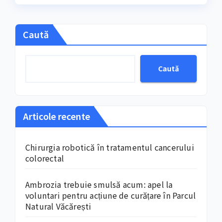
marchează, an de an
Caută
Caută
Articole recente
Chirurgia robotică în tratamentul cancerului
colorectal
Ambrozia trebuie smulsă acum: apel la
voluntari pentru acțiune de curățare în Parcul
Natural Văcărești