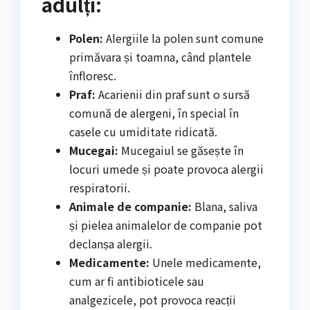
adulți:
Polen:
Alergiile la polen sunt comune
primăvara și toamna, când plantele
înfloresc.
Praf:
Acarienii din praf sunt o sursă
comună de alergeni, în special în
casele cu umiditate ridicată.
Mucegai:
Mucegaiul se găsește în
locuri umede și poate provoca alergii
respiratorii.
Animale de companie:
Blana, saliva
și pielea animalelor de companie pot
declanșa alergii.
Medicamente:
Unele medicamente,
cum ar fi antibioticele sau
analgezicele, pot provoca reacții