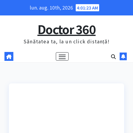
Skip
lun. aug. 10th, 2026
4:01:24 AM
to
content
Doctor 360
Sănătatea ta, la un click distanță!