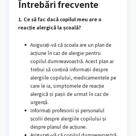
Întrebări frecvente
1. Ce să fac dacă copilul meu are o
reacție alergică la școală?
Asigurați-vă că școala are un plan de
acțiune în caz de alergie pentru
copilul dumneavoastră. Acest plan ar
trebui să conțină informații despre
alergiile copilului, medicamentele pe
care le ia, simptomele de reacție
alergică și pașii de urmat în caz de
urgență.
Informați profesorii și personalul
școlii despre alergiile copilului și
despre planul de acțiune.
Asigurați-vă că copilul dumneavoastră