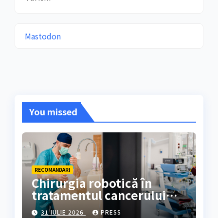
Mastodon
You missed
RECOMANDARI
Chirurgia robotică în
tratamentul cancerului
colorectal
31 IULIE 2026
PRESS