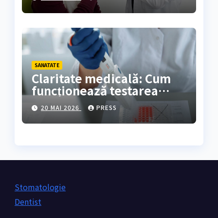
SANATATE
Claritate medicală: Cum
funcționează testarea
genetică și cine are
20 MAI 2026
PRESS
nevoie de ea?
Stomatologie
Dentist