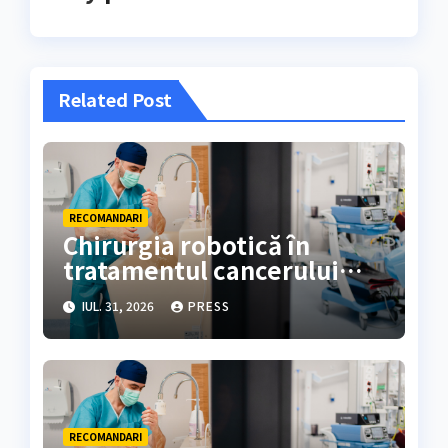
Related Post
RECOMANDARI
Chirurgia robotică în
tratamentul cancerului
colorectal
IUL. 31, 2026
PRESS
RECOMANDARI