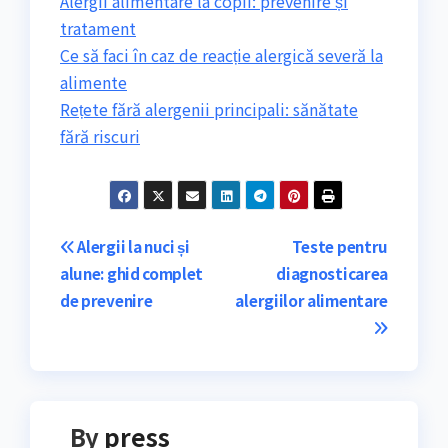
Alergii alimentare la copii: prevenire și
tratament
Ce să faci în caz de reacție alergică severă la
alimente
Rețete fără alergenii principali: sănătate
fără riscuri
Navigare
Alergii la nuci și
Teste pentru
alune: ghid complet
diagnosticarea
în
de prevenire
alergiilor alimentare
articole
By
press