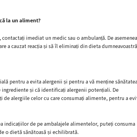
că la un aliment?
nt, contactați imediat un medic sau o ambulanță. De asemenea
are a cauzat reacția și să îl eliminați din dieta dumneavoastră
ială pentru a evita alergenii și pentru a vă menține sănătatea
e ingrediente și că identificați alergenii potențiali. De
i de alergiile celor cu care consumați alimente, pentru a evi
ea indicațiilor de pe ambalajele alimentelor, puteți consuma
de o dietă sănătoasă și echilibrată.