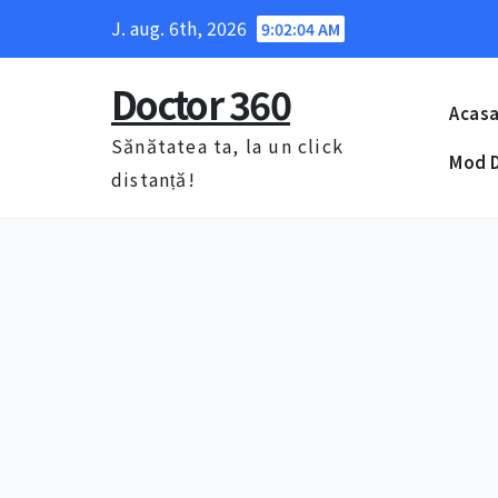
Skip
J. aug. 6th, 2026
9:02:05 AM
to
content
Doctor 360
Acas
Sănătatea ta, la un click
Mod D
distanță!