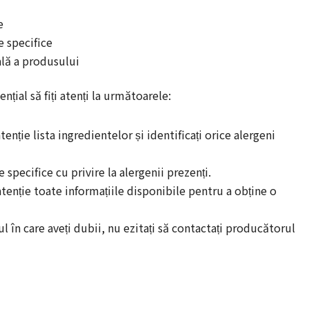
e
e specifice
ală a produsului
nțial să fiți atenți la următoarele:
atenție lista ingredientelor și identificați orice alergeni
specifice cu privire la alergenii prezenți.
atenție toate informațiile disponibile pentru a obține o
ul în care aveți dubii, nu ezitați să contactați producătorul