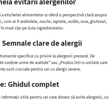
heia evitării alergenilor
ă a etichetei alimentelor și oferă o perspectivă clară asupra
 cum ar fi arahidele, nucile, laptele, ouăle, soia, glutenul,
 în mod clar pe lista ingredientelor.
: Semnale clare de alergii
ismente specifice cu privire la alergenii prezenți. De
te conține urme de arahide” sau „Produs într-o unitate care
te sunt cruciale pentru cei cu alergii severe.
re: Ghidul complet
 informații utile pentru cei care doresc să evite alergenii, c