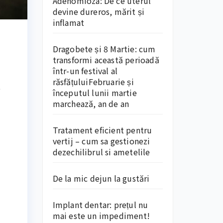
Adenomioza: De ce uterul
devine dureros, mărit și
inflamat
Dragobete și 8 Martie: cum
transformi această perioadă
într-un festival al
răsfățuluiFebruarie și
e
începutul lunii martie
marchează, an de an
Tratament eficient pentru
vertij – cum sa gestionezi
dezechilibrul si ametelile
De la mic dejun la gustări
Implant dentar: prețul nu
mai este un impediment!