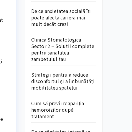
De ce anxietatea socială îți
poate afecta cariera mai
nt
mult decât crezi
Clinica Stomatologica
Sector 2 – Solutii complete
pentru sanatatea
zambetului tau
ă
Strategii pentru a reduce
disconfortul și a îmbunătăți
mobilitatea spatelui
Cum să previi reapariția
hemoroizilor după
tratament
De
De ce sănătatea internă se