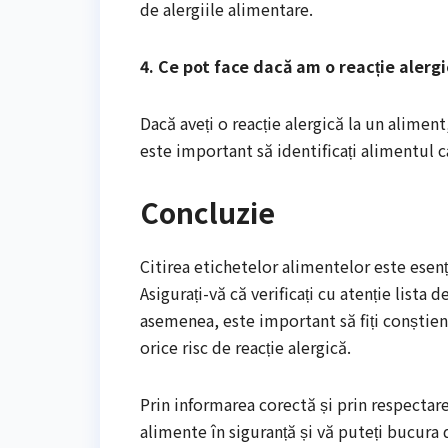
de alergiile alimentare.
4. Ce pot face dacă am o reacție alergi
Dacă aveți o reacție alergică la un alime
este important să identificați alimentul c
Concluzie
Citirea etichetelor alimentelor este esenț
Asigurați-vă că verificați cu atenție lista d
asemenea, este important să fiți conștienț
orice risc de reacție alergică.
Prin informarea corectă și prin respectar
alimente în siguranță și vă puteți bucura 