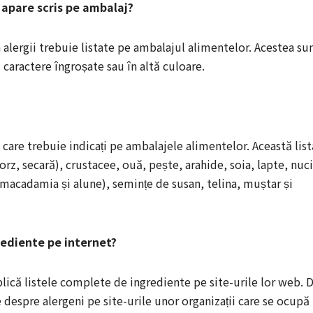
 apare scris pe ambalaj?
 alergii trebuie listate pe ambalajul alimentelor. Acestea su
 caractere îngroșate sau în altă culoare.
i care trebuie indicați pe ambalajele alimentelor. Această list
orz, secară), crustacee, ouă, pește, arahide, soia, lapte, nuci
l, macadamia și alune), semințe de susan, telina, muștar și
grediente pe internet?
lică listele complete de ingrediente pe site-urile lor web. 
 despre alergeni pe site-urile unor organizații care se ocupă