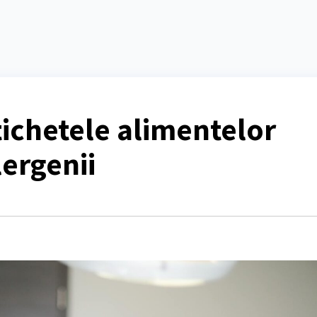
tichetele alimentelor
lergenii