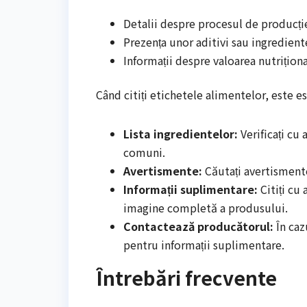
Detalii despre procesul de producți
Prezența unor aditivi sau ingredient
Informații despre valoarea nutrițion
Când citiți etichetele alimentelor, este ese
Lista ingredientelor:
Verificați cu 
comuni.
Avertismente:
Căutați avertismente 
Informații suplimentare:
Citiți cu 
imagine completă a produsului.
Contactează producătorul:
În caz
pentru informații suplimentare.
Întrebări frecvente