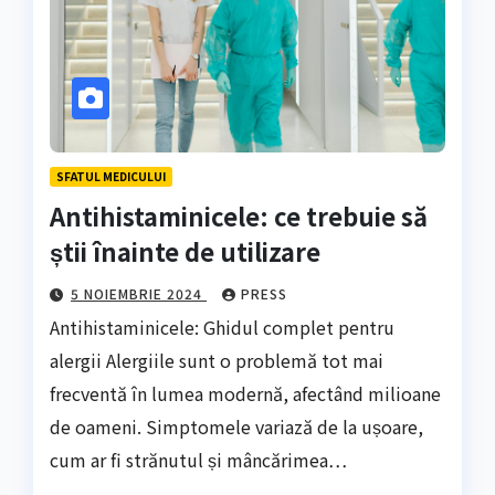
SFATUL MEDICULUI
Antihistaminicele: ce trebuie să
știi înainte de utilizare
5 NOIEMBRIE 2024
PRESS
Antihistaminicele: Ghidul complet pentru
alergii Alergiile sunt o problemă tot mai
frecventă în lumea modernă, afectând milioane
de oameni. Simptomele variază de la ușoare,
cum ar fi strănutul și mâncărimea…