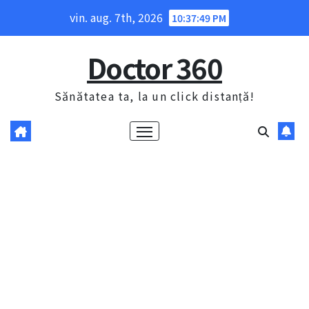
Skip
vin. aug. 7th, 2026
10:37:50 PM
to
content
Doctor 360
Sănătatea ta, la un click distanță!