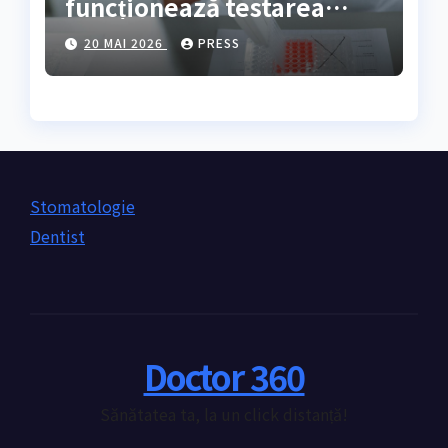
funcționează testarea
genetică și cine are
20 MAI 2026
PRESS
nevoie de ea?
Stomatologie
Dentist
Doctor 360
Sănătatea ta, la un click distanță!