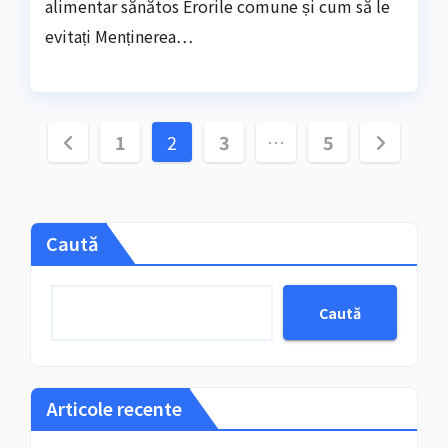
alimentar sănătos Erorile comune și cum să le
evitați Menținerea…
Paginație
1
2
3
…
5
articole
Caută
Caută
Articole recente